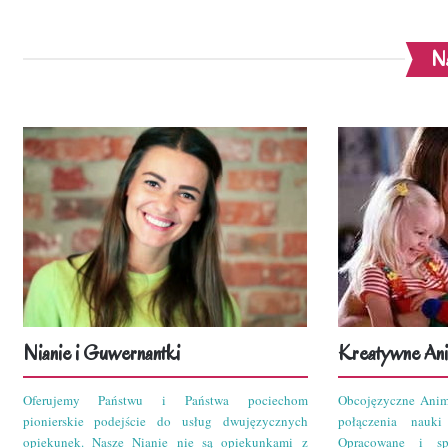
Na
Nianie i Guwernantki
Kreatywne Ani
Oferujemy Państwu i Państwa pociechom
Obcojęzyczne Anim
pionierskie podejście do usług dwujęzycznych
połączenia nauk
opiekunek. Nasze Nianie nie są opiekunkami z
Opracowane i sp