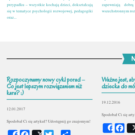
przypadku – wszystkie kochają dzieci, dokształcają
zapewniają dobr
się w tematyce psychologii rozwojowej, pedagogiki
wszechstronnym roz
oraz...
N
Rozpoczynamy nowy cykl porad –
Ważne jest, ab
Co jest lepszym rozwiązaniem niż
dziecka do mów
kara? :)
19.12.2016
12.01.2017
Spodobał Ci się art
Spodobał Ci się artykuł? Udostępnij go znajomym!
Fa
Share
Facebook
Twitter
Podziel