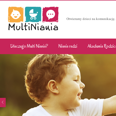
Otwieramy dzieci na komunikację.
Dlaczego Multi Niania?
Niania radzi
Akademia Rodzic