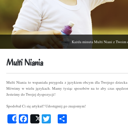
Każda minuta Multi Niani z Twoim 
Multi Niania
Multi Niania to wspaniała przygoda z językiem obcym dla Twojego dziecka
Mówimy w wielu językach. Mamy tysiąc sposobów na to aby czas spędzon
Jesteśmy do Twojej dyspozycji!
Spodobał Ci się artykuł? Udostępnij go znajomym!
Facebook
Twitter
Podziel
Share
Post
się