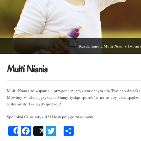
Każda minuta Multi Niani z Twoim 
Multi Niania
Multi Niania to wspaniała przygoda z językiem obcym dla Twojego dziecka
Mówimy w wielu językach. Mamy tysiąc sposobów na to aby czas spędzon
Jesteśmy do Twojej dyspozycji!
Spodobał Ci się artykuł? Udostępnij go znajomym!
Facebook
Twitter
Podziel
Share
Post
się