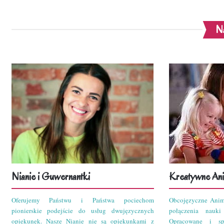
Na
Nianie i Guwernantki
Kreatywne Ani
Oferujemy Państwu i Państwa pociechom
Obcojęzyczne Anim
pionierskie podejście do usług dwujęzycznych
połączenia nauk
opiekunek. Nasze Nianie nie są opiekunkami z
Opracowane i sp