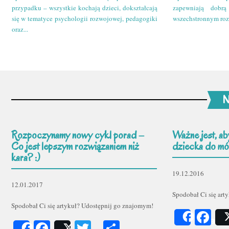
przypadku – wszystkie kochają dzieci, dokształcają
zapewniają dobr
się w tematyce psychologii rozwojowej, pedagogiki
wszechstronnym roz
oraz...
N
Rozpoczynamy nowy cykl porad –
Ważne jest, ab
Co jest lepszym rozwiązaniem niż
dziecka do mów
kara? :)
19.12.2016
12.01.2017
Spodobał Ci się art
Spodobał Ci się artykuł? Udostępnij go znajomym!
Fa
Share
Facebook
Twitter
Podziel