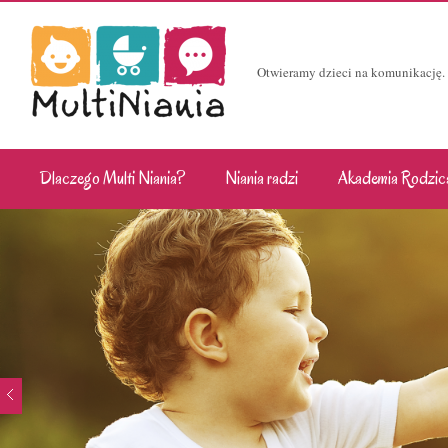
Otwieramy dzieci na komunikację.
Dlaczego Multi Niania?
Niania radzi
Akademia Rodzic