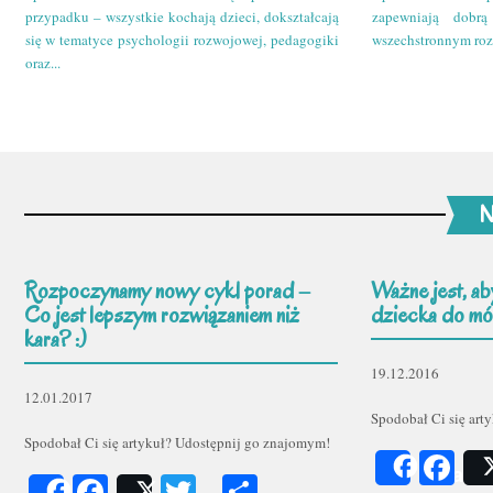
przypadku – wszystkie kochają dzieci, dokształcają
zapewniają dobr
się w tematyce psychologii rozwojowej, pedagogiki
wszechstronnym roz
oraz...
N
Rozpoczynamy nowy cykl porad –
Ważne jest, ab
Co jest lepszym rozwiązaniem niż
dziecka do mów
kara? :)
19.12.2016
12.01.2017
Spodobał Ci się art
Spodobał Ci się artykuł? Udostępnij go znajomym!
Fa
Share
Facebook
Twitter
Podziel