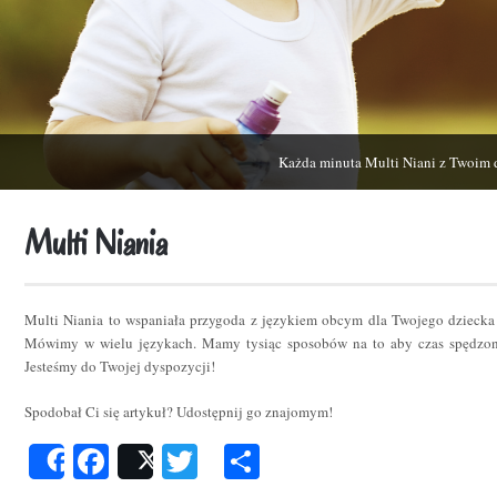
Każda minuta Multi Niani z Twoim 
Multi Niania
Multi Niania to wspaniała przygoda z językiem obcym dla Twojego dziecka
Mówimy w wielu językach. Mamy tysiąc sposobów na to aby czas spędzon
Jesteśmy do Twojej dyspozycji!
Spodobał Ci się artykuł? Udostępnij go znajomym!
Facebook
Twitter
Podziel
Share
Post
się