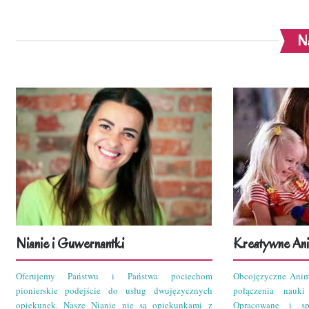
Na
Nianie i Guwernantki
Kreatywne Ani
Oferujemy Państwu i Państwa pociechom
Obcojęzyczne Anim
pionierskie podejście do usług dwujęzycznych
połączenia nauk
opiekunek. Nasze Nianie nie są opiekunkami z
Opracowane i sp