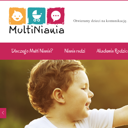
Otwieramy dzieci na komunikację.
Dlaczego Multi Niania?
Niania radzi
Akademia Rodzic