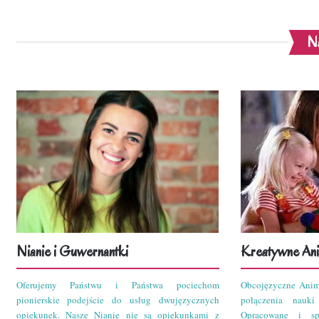
Na
Nianie i Guwernantki
Kreatywne Ani
Oferujemy Państwu i Państwa pociechom
Obcojęzyczne Anim
pionierskie podejście do usług dwujęzycznych
połączenia nauk
opiekunek. Nasze Nianie nie są opiekunkami z
Opracowane i sp