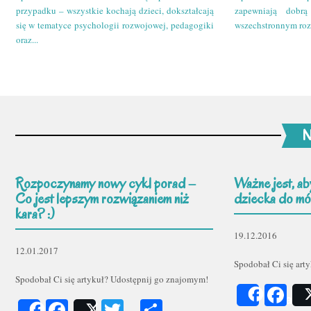
przypadku – wszystkie kochają dzieci, dokształcają
zapewniają dobr
się w tematyce psychologii rozwojowej, pedagogiki
wszechstronnym roz
oraz...
N
Rozpoczynamy nowy cykl porad –
Ważne jest, ab
Co jest lepszym rozwiązaniem niż
dziecka do mów
kara? :)
19.12.2016
12.01.2017
Spodobał Ci się art
Spodobał Ci się artykuł? Udostępnij go znajomym!
Fa
Share
Facebook
Twitter
Podziel