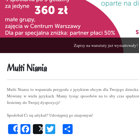
Zapisy na warsztaty już wystartowały!
Multi Niania
Multi Niania to wspaniała przygoda z językiem obcym dla Twojego dziecka
Mówimy w wielu językach. Mamy tysiąc sposobów na to aby czas spędzon
Jesteśmy do Twojej dyspozycji!
Spodobał Ci się artykuł? Udostępnij go znajomym!
Facebook
Twitter
Podziel
Share
Post
się