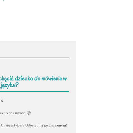
chęcić dziecko do mówienia w
 języku?
16
eż trzeba umieć. 🙂
 Ci się artykuł? Udostępnij go znajomym!