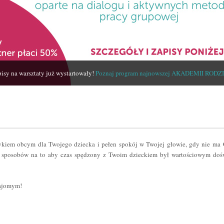
isy na warsztaty już wystartowały!
Poznaj program najnowszej AKADEMII RODZ
zykiem obcym dla Twojego dziecka i pełen spokój w Twojej głowie, gdy nie ma
sposobów na to aby czas spędzony z Twoim dzieckiem był wartościowym dośw
najomym!
er
odziel
ię