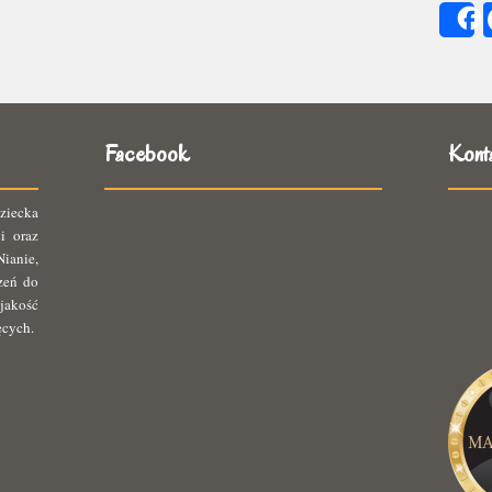
się
ię
Facebook
Kont
ziecka
i oraz
ianie,
rzeń do
jakość
ęcych.