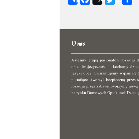
Share
Post
s
O nas
Jesteśmy grupą pasjonatów rozwoju d
oraz dwujęzyczności - kochamy dziec
języki obce. Gwarantujemy wspaniałe N
potrafiące stworzyć bezpieczną przest
rozwoju przez zabawę Tworzymy nową 
na rynku Domowych Opiekunek Dzieci