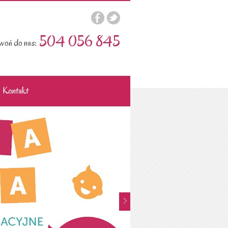
504 056 845
oń do nas:
Kontakt