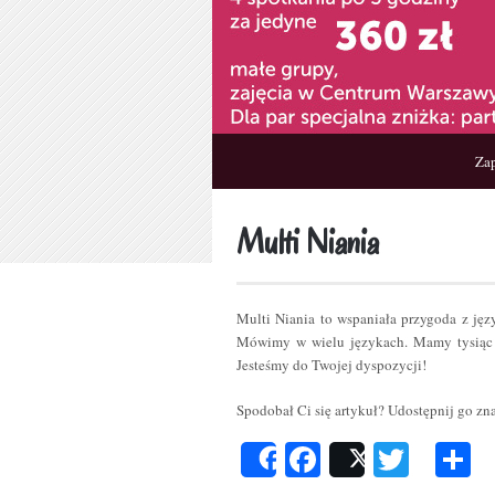
Zap
Multi Niania
Multi Niania to wspaniała przygoda z ję
Mówimy w wielu językach. Mamy tysiąc 
Jesteśmy do Twojej dyspozycji!
Spodobał Ci się artykuł? Udostępnij go z
Facebook
Twitt
P
Share
Post
s