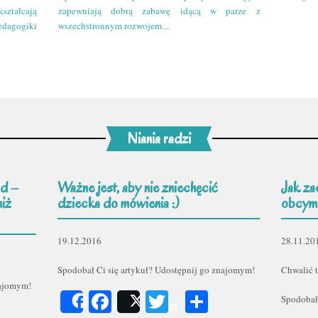
kształcają
zapewniają dobrą zabawę idącą w parze z
edagogiki
wszechstronnym rozwojem....
Niania radzi
d –
Ważne jest, aby nie zniechęcić
Jak za
niż
dziecka do mówienia :)
obcym
19.12.2016
28.11.20
Spodobał Ci się artykuł? Udostępnij go znajomym!
Chwalić t
najomym!
Facebook
Twitter
Podziel
Spodobał
Share
Post
er
odziel