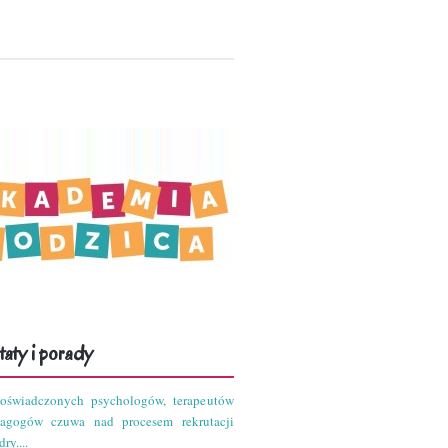
aty i porady
oświadczonych psychologów, terapeutów
dagogów czuwa nad procesem rekrutacji
ry....