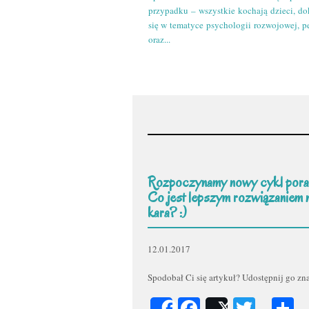
przypadku – wszystkie kochają dzieci, do
się w tematyce psychologii rozwojowej, p
oraz...
Rozpoczynamy nowy cykl pora
Co jest lepszym rozwiązaniem 
kara? :)
12.01.2017
Spodobał Ci się artykuł? Udostępnij go z
Facebook
Twitt
P