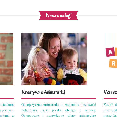
Nasze usługi
Kreatywne Animatorki
Warszt
ciechom
Obcojęzyczne Animatorki to wspaniała możliwość
Zespół d
zycznych
połączenia nauki języka obcego z zabawą.
oraz pe
unkami z
Opracowane i sprawdzone plany animacyjne
naszej kad