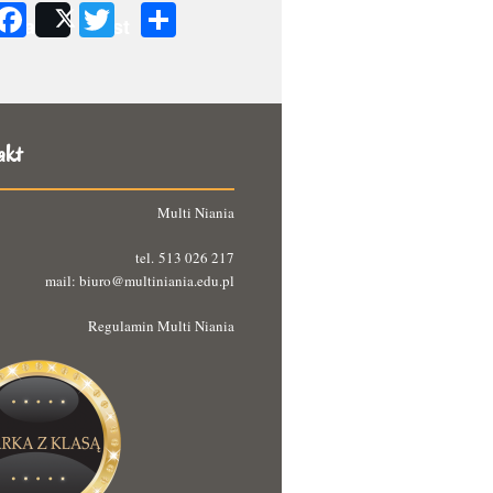
Facebook
Twitter
Podziel
Share
Post
się
akt
Multi Niania
tel. 513 026 217
mail: biuro@multiniania.edu.pl
Regulamin Multi Niania