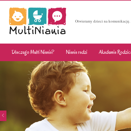
Otwieramy dzieci na komunikację.
Dlaczego Multi Niania?
Niania radzi
Akademia Rodzic