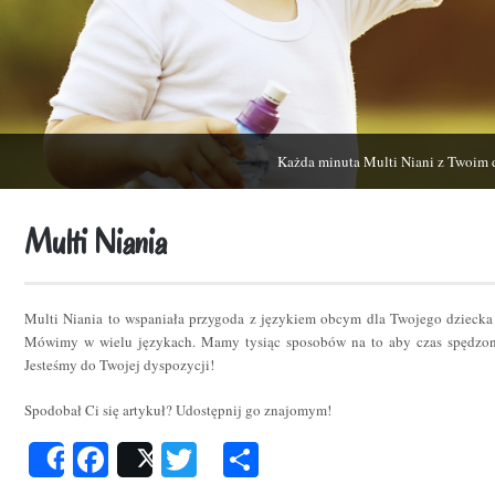
Każda minuta Multi Niani z Twoim 
Multi Niania
Multi Niania to wspaniała przygoda z językiem obcym dla Twojego dziecka
Mówimy w wielu językach. Mamy tysiąc sposobów na to aby czas spędzon
Jesteśmy do Twojej dyspozycji!
Spodobał Ci się artykuł? Udostępnij go znajomym!
Facebook
Twitter
Podziel
Share
Post
się