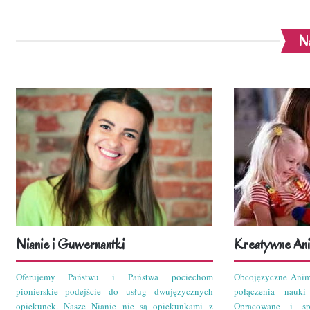
Na
Nianie i Guwernantki
Kreatywne Ani
Oferujemy Państwu i Państwa pociechom
Obcojęzyczne Anim
pionierskie podejście do usług dwujęzycznych
połączenia nauk
opiekunek. Nasze Nianie nie są opiekunkami z
Opracowane i sp