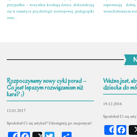
przypadku – wszystkie kochają dzieci, dokształcają
zapewniają dobr
się w tematyce psychologii rozwojowej, pedagogiki
wszechstronnym roz
oraz...
N
Rozpoczynamy nowy cykl porad –
Ważne jest, ab
Co jest lepszym rozwiązaniem niż
dziecka do mów
kara? :)
19.12.2016
12.01.2017
Spodobał Ci się art
Spodobał Ci się artykuł? Udostępnij go znajomym!
Fa
Share
Facebook
Twitter
Podziel