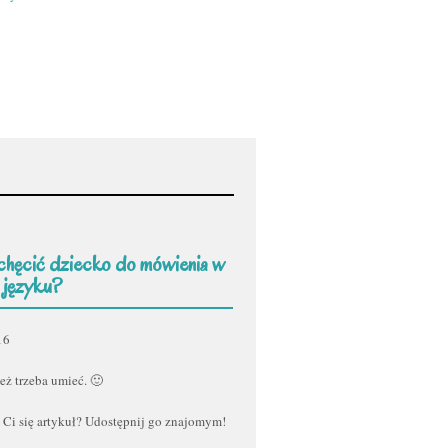
chęcić dziecko do mówienia w
 języku?
16
eż trzeba umieć. 🙂
 Ci się artykuł? Udostępnij go znajomym!