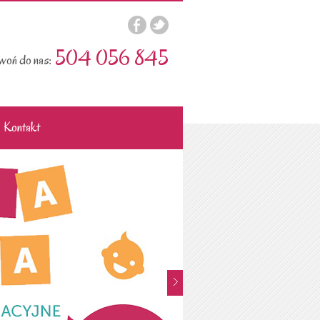
504 056 845
oń do nas:
Kontakt