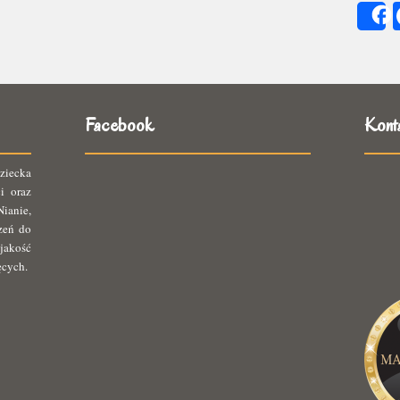
się
ię
Facebook
Kont
ziecka
i oraz
ianie,
rzeń do
jakość
ęcych.