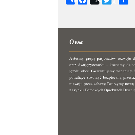
Share
Post
s
O nas
Jesteśmy grupą pasjonatów rozwoju d
oraz dwujęzyczności - kochamy dziec
języki obce. Gwarantujemy wspaniałe N
potrafiące stworzyć bezpieczną przest
rozwoju przez zabawę Tworzymy nową 
na rynku Domowych Opiekunek Dzieci