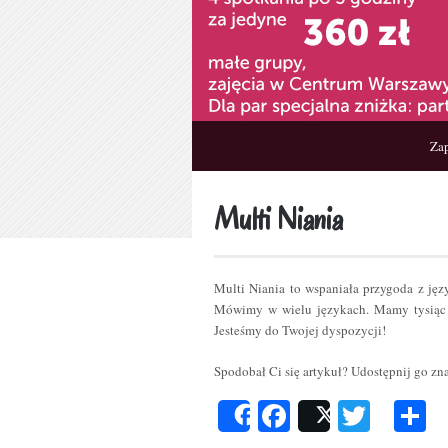
Zap
Multi Niania
Multi Niania to wspaniała przygoda z ję
Mówimy w wielu językach. Mamy tysiąc 
Jesteśmy do Twojej dyspozycji!
Spodobał Ci się artykuł? Udostępnij go z
Facebook
Twitt
P
Share
Post
s