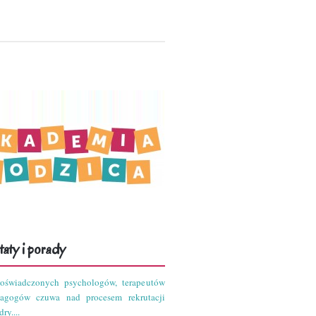
aty i porady
oświadczonych psychologów, terapeutów
dagogów czuwa nad procesem rekrutacji
ry....