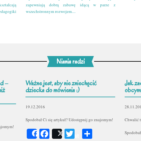
kształcają
zapewniają dobrą zabawę idącą w parze z
edagogiki
wszechstronnym rozwojem....
Niania radzi
d –
Ważne jest, aby nie zniechęcić
Jak za
niż
dziecka do mówienia :)
obcym
19.12.2016
28.11.20
Spodobał Ci się artykuł? Udostępnij go znajomym!
Chwalić t
najomym!
Facebook
Twitter
Podziel
Spodobał
Share
Post
er
odziel