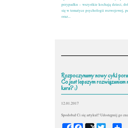
przypadku – wszystkie kochają dzieci, do
się w tematyce psychologii rozwojowej, p
oraz...
Rozpoczynamy nowy cykl pora
Co jest lepszym rozwiązaniem 
kara? :)
12.01.2017
Spodobał Ci się artykuł? Udostępnij go z
Facebook
Twitt
P