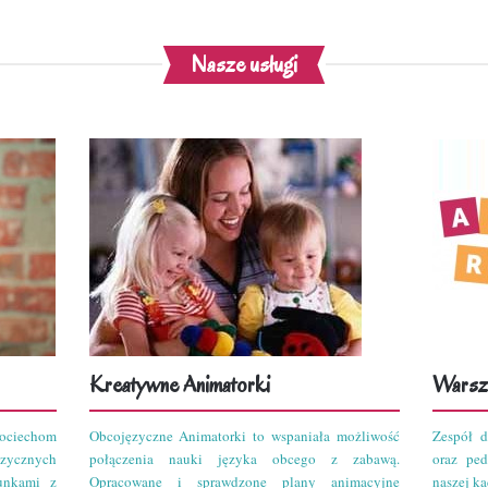
Nasze usługi
Kreatywne Animatorki
Warszt
ciechom
Obcojęzyczne Animatorki to wspaniała możliwość
Zespół d
zycznych
połączenia nauki języka obcego z zabawą.
oraz pe
unkami z
Opracowane i sprawdzone plany animacyjne
naszej kad