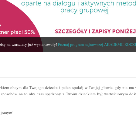
isy na warsztaty już wystartowały!
Poznaj program najnowszej AKADEMII RODZ
zykiem obcym dla Twojego dziecka i pełen spokój w Twojej głowie, gdy nie ma
sposobów na to aby czas spędzony z Twoim dzieckiem był wartościowym dośw
najomym!
er
odziel
ię