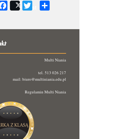
Facebook
Twitter
Podziel
Share
Post
się
akt
Multi Niania
tel. 513 026 217
mail: biuro@multiniania.edu.pl
Regulamin Multi Niania