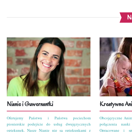
Na
Nianie i Guwernantki
Kreatywne Ani
Oferujemy Państwu i Państwa pociechom
Obcojęzyczne Anim
pionierskie podejście do usług dwujęzycznych
połączenia nauk
opiekunek. Nasze Nianie nie są opiekunkami z
Opracowane i sp