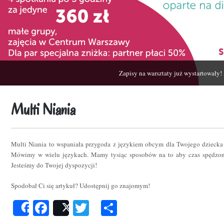
Zapisy na warsztaty już wystartowały!
Multi Niania
Multi Niania to wspaniała przygoda z językiem obcym dla Twojego dziecka
Mówimy w wielu językach. Mamy tysiąc sposobów na to aby czas spędzon
Jesteśmy do Twojej dyspozycji!
Spodobał Ci się artykuł? Udostępnij go znajomym!
Facebook
Twitter
Podziel
Share
Post
się