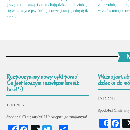
przypadku – wszystkie kochają dzieci, dokształcają
zapewniają dobr
się w tematyce psychologii rozwojowej, pedagogiki
wszechstronnym roz
oraz...
N
Rozpoczynamy nowy cykl porad –
Ważne jest, ab
Co jest lepszym rozwiązaniem niż
dziecka do mów
kara? :)
19.12.2016
12.01.2017
Spodobał Ci się art
Spodobał Ci się artykuł? Udostępnij go znajomym!
Fa
Share
Facebook
Twitter
Podziel