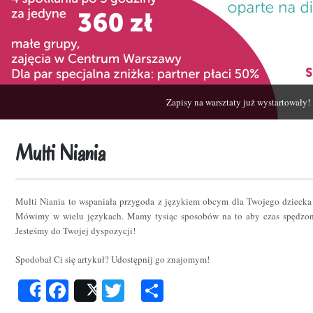
Zapisy na warsztaty już wystartowały!
Multi Niania
Multi Niania to wspaniała przygoda z językiem obcym dla Twojego dziecka
Mówimy w wielu językach. Mamy tysiąc sposobów na to aby czas spędzon
Jesteśmy do Twojej dyspozycji!
Spodobał Ci się artykuł? Udostępnij go znajomym!
Facebook
Twitter
Podziel
Share
Post
się