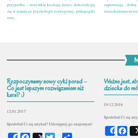
przypadku – wszystkie kochają dzieci, dokształcają
zapewniają dobr
się w tematyce psychologii rozwojowej, pedagogiki
wszechstronnym roz
oraz...
N
Rozpoczynamy nowy cykl porad –
Ważne jest, ab
Co jest lepszym rozwiązaniem niż
dziecka do mów
kara? :)
19.12.2016
12.01.2017
Spodobał Ci się art
Spodobał Ci się artykuł? Udostępnij go znajomym!
Fa
Share
Facebook
Twitter
Podziel