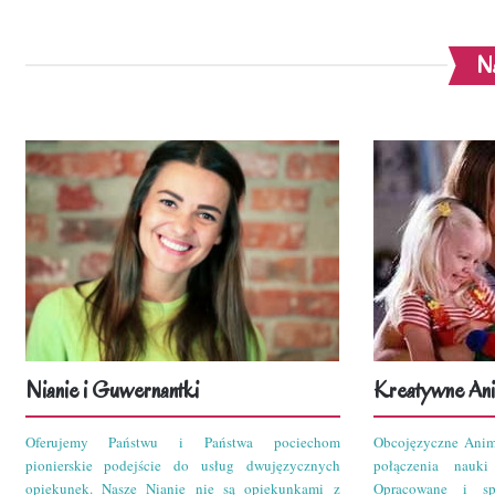
Na
Nianie i Guwernantki
Kreatywne Ani
Oferujemy Państwu i Państwa pociechom
Obcojęzyczne Anim
pionierskie podejście do usług dwujęzycznych
połączenia nauk
opiekunek. Nasze Nianie nie są opiekunkami z
Opracowane i sp