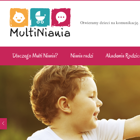
Otwieramy dzieci na komunikację.
Dlaczego Multi Niania?
Niania radzi
Akademia Rodzic