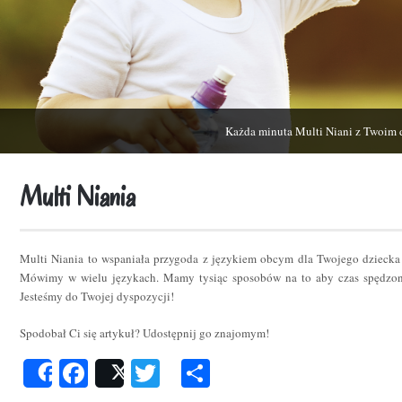
Każda minuta Multi Niani z Twoim 
Multi Niania
Multi Niania to wspaniała przygoda z językiem obcym dla Twojego dziecka
Mówimy w wielu językach. Mamy tysiąc sposobów na to aby czas spędzon
Jesteśmy do Twojej dyspozycji!
Spodobał Ci się artykuł? Udostępnij go znajomym!
Facebook
Twitter
Podziel
Share
Post
się