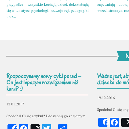
przypadku – wszystkie kochają dzieci, dokształcają
zapewniają dobr
się w tematyce psychologii rozwojowej, pedagogiki
wszechstronnym roz
oraz...
N
Rozpoczynamy nowy cykl porad –
Ważne jest, ab
Co jest lepszym rozwiązaniem niż
dziecka do mów
kara? :)
19.12.2016
12.01.2017
Spodobał Ci się art
Spodobał Ci się artykuł? Udostępnij go znajomym!
Fa
Share
Facebook
Twitter
Podziel