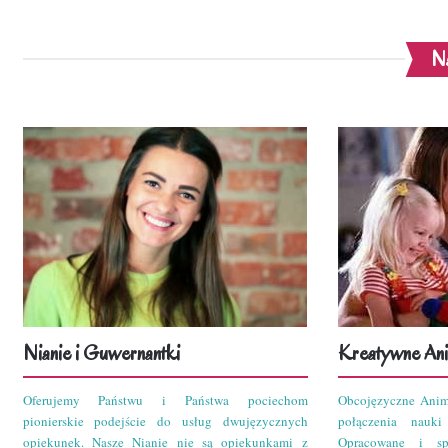
Na
Nianie i Guwernantki
Kreatywne Ani
Oferujemy Państwu i Państwa pociechom
Obcojęzyczne Anim
pionierskie podejście do usług dwujęzycznych
połączenia nauk
opiekunek. Nasze Nianie nie są opiekunkami z
Opracowane i sp