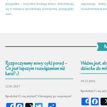
przypadku – wszystkie kochają dzieci, dokształcają
zapewniają dobr
się w tematyce psychologii rozwojowej, pedagogiki
wszechstronnym roz
oraz...
N
Rozpoczynamy nowy cykl porad –
Ważne jest, ab
Co jest lepszym rozwiązaniem niż
dziecka do mów
kara? :)
19.12.2016
12.01.2017
Spodobał Ci się art
Spodobał Ci się artykuł? Udostępnij go znajomym!
Fa
Share
Facebook
Twitter
Podziel