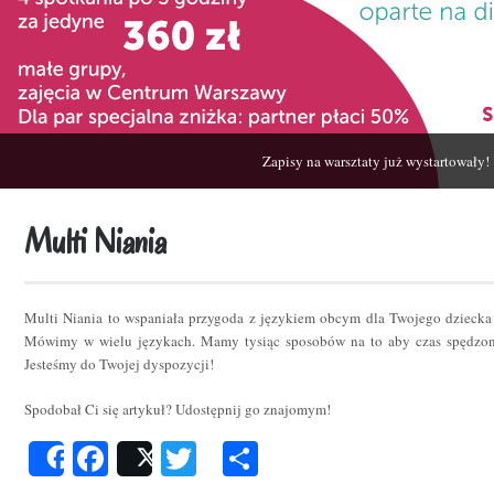
Zapisy na warsztaty już wystartowały!
Multi Niania
Multi Niania to wspaniała przygoda z językiem obcym dla Twojego dziecka
Mówimy w wielu językach. Mamy tysiąc sposobów na to aby czas spędzon
Jesteśmy do Twojej dyspozycji!
Spodobał Ci się artykuł? Udostępnij go znajomym!
Facebook
Twitter
Podziel
Share
Post
się