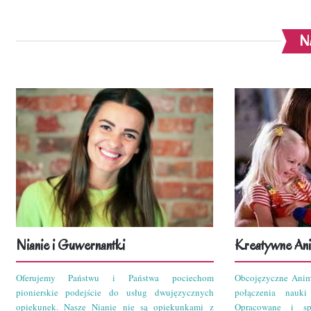
Na
Nianie i Guwernantki
Kreatywne Ani
Oferujemy Państwu i Państwa pociechom
Obcojęzyczne Anim
pionierskie podejście do usług dwujęzycznych
połączenia nauk
opiekunek. Nasze Nianie nie są opiekunkami z
Opracowane i sp