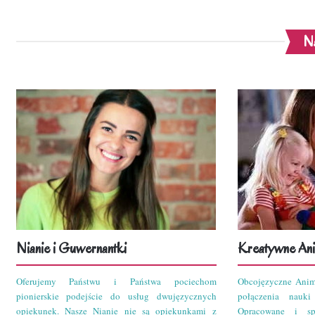
Na
Nianie i Guwernantki
Kreatywne Ani
Oferujemy Państwu i Państwa pociechom
Obcojęzyczne Anim
pionierskie podejście do usług dwujęzycznych
połączenia nauk
opiekunek. Nasze Nianie nie są opiekunkami z
Opracowane i sp