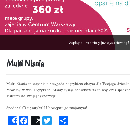
Zapisy na warsztaty już wystartowały!
Multi Niania
Multi Niania to wspaniała przygoda z językiem obcym dla Twojego dziecka
Mówimy w wielu językach. Mamy tysiąc sposobów na to aby czas spędzon
Jesteśmy do Twojej dyspozycji!
Spodobał Ci się artykuł? Udostępnij go znajomym!
Facebook
Twitter
Podziel
Share
Post
się