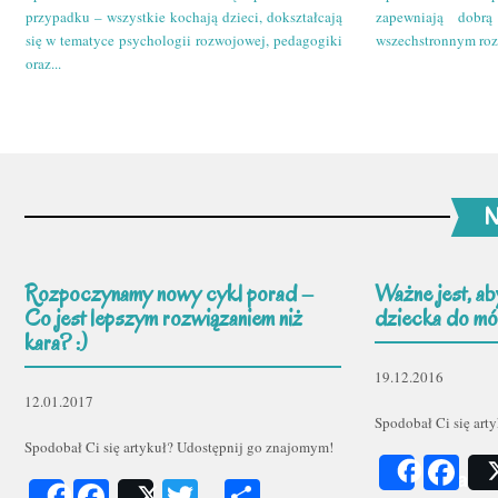
przypadku – wszystkie kochają dzieci, dokształcają
zapewniają dobr
się w tematyce psychologii rozwojowej, pedagogiki
wszechstronnym roz
oraz...
N
Rozpoczynamy nowy cykl porad –
Ważne jest, ab
Co jest lepszym rozwiązaniem niż
dziecka do mów
kara? :)
19.12.2016
12.01.2017
Spodobał Ci się art
Spodobał Ci się artykuł? Udostępnij go znajomym!
Fa
Share
Facebook
Twitter
Podziel