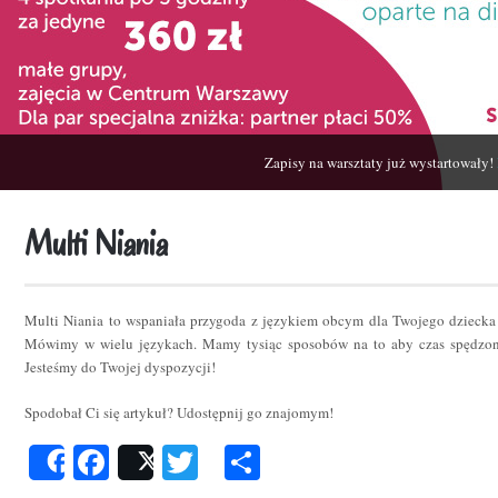
Zapisy na warsztaty już wystartowały!
Multi Niania
Multi Niania to wspaniała przygoda z językiem obcym dla Twojego dziecka
Mówimy w wielu językach. Mamy tysiąc sposobów na to aby czas spędzon
Jesteśmy do Twojej dyspozycji!
Spodobał Ci się artykuł? Udostępnij go znajomym!
Facebook
Twitter
Podziel
Share
Post
się