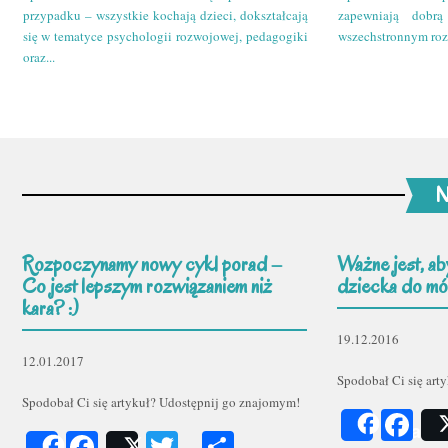
przypadku – wszystkie kochają dzieci, dokształcają
zapewniają dobr
się w tematyce psychologii rozwojowej, pedagogiki
wszechstronnym roz
oraz...
N
Rozpoczynamy nowy cykl porad –
Ważne jest, ab
Co jest lepszym rozwiązaniem niż
dziecka do mów
kara? :)
19.12.2016
12.01.2017
Spodobał Ci się art
Spodobał Ci się artykuł? Udostępnij go znajomym!
Fa
Share
Facebook
Twitter
Podziel