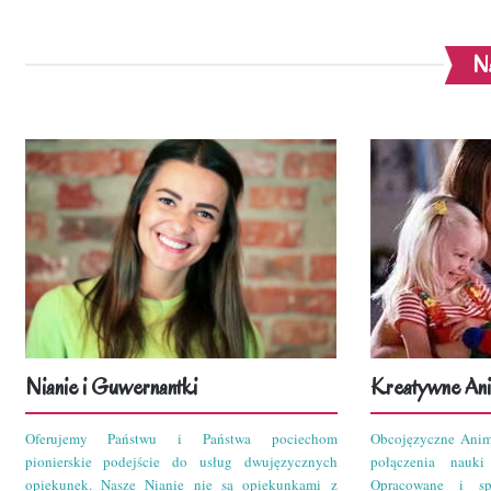
Na
Nianie i Guwernantki
Kreatywne Ani
Oferujemy Państwu i Państwa pociechom
Obcojęzyczne Anim
pionierskie podejście do usług dwujęzycznych
połączenia nauk
opiekunek. Nasze Nianie nie są opiekunkami z
Opracowane i sp