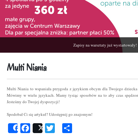
Zapisy na warsztaty już wystartowały!
Multi Niania
Multi Niania to wspaniała przygoda z językiem obcym dla Twojego dziecka
Mówimy w wielu językach. Mamy tysiąc sposobów na to aby czas spędzon
Jesteśmy do Twojej dyspozycji!
Spodobał Ci się artykuł? Udostępnij go znajomym!
Facebook
Twitter
Podziel
Share
Post
się