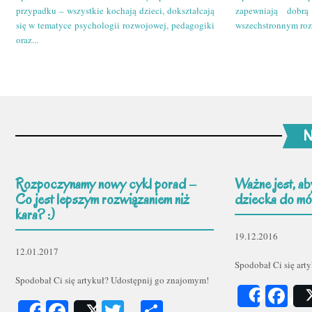
przypadku – wszystkie kochają dzieci, dokształcają
zapewniają dobr
się w tematyce psychologii rozwojowej, pedagogiki
wszechstronnym roz
oraz...
N
Rozpoczynamy nowy cykl porad –
Ważne jest, ab
Co jest lepszym rozwiązaniem niż
dziecka do mów
kara? :)
19.12.2016
12.01.2017
Spodobał Ci się art
Spodobał Ci się artykuł? Udostępnij go znajomym!
Fa
Share
Facebook
Twitter
Podziel