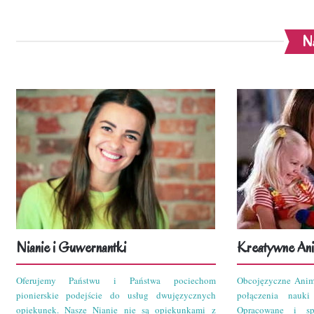
Na
Nianie i Guwernantki
Kreatywne Ani
Oferujemy Państwu i Państwa pociechom
Obcojęzyczne Anim
pionierskie podejście do usług dwujęzycznych
połączenia nauk
opiekunek. Nasze Nianie nie są opiekunkami z
Opracowane i sp