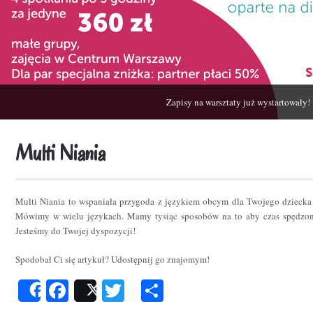
Zapisy na warsztaty już wystartowały!
Multi Niania
Multi Niania to wspaniała przygoda z językiem obcym dla Twojego dziecka
Mówimy w wielu językach. Mamy tysiąc sposobów na to aby czas spędzon
Jesteśmy do Twojej dyspozycji!
Spodobał Ci się artykuł? Udostępnij go znajomym!
Facebook
Twitter
Podziel
Share
Post
się