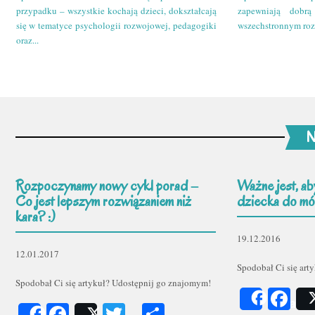
przypadku – wszystkie kochają dzieci, dokształcają
zapewniają dobr
się w tematyce psychologii rozwojowej, pedagogiki
wszechstronnym roz
oraz...
N
Rozpoczynamy nowy cykl porad –
Ważne jest, ab
Co jest lepszym rozwiązaniem niż
dziecka do mów
kara? :)
19.12.2016
12.01.2017
Spodobał Ci się art
Spodobał Ci się artykuł? Udostępnij go znajomym!
Fa
Share
Facebook
Twitter
Podziel