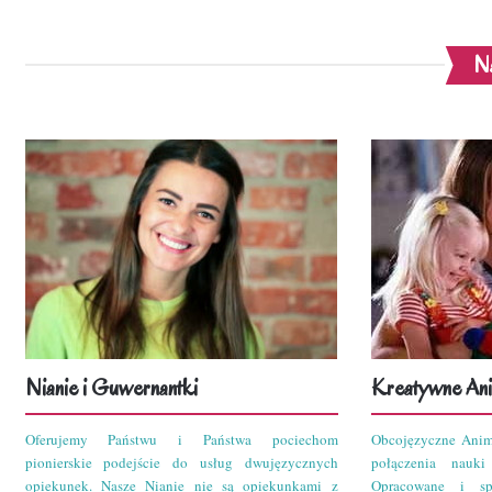
Na
Nianie i Guwernantki
Kreatywne Ani
Oferujemy Państwu i Państwa pociechom
Obcojęzyczne Anim
pionierskie podejście do usług dwujęzycznych
połączenia nauk
opiekunek. Nasze Nianie nie są opiekunkami z
Opracowane i sp