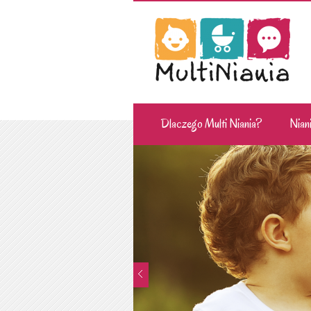
Dlaczego Multi Niania?
Niani