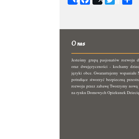
Share
Post
s
O nas
Jesteśmy grupą pasjonatów rozwoju d
oraz dwujęzyczności - kochamy dziec
języki obce. Gwarantujemy wspaniałe N
potrafiące stworzyć bezpieczną przest
rozwoju przez zabawę Tworzymy nową 
na rynku Domowych Opiekunek Dzieci