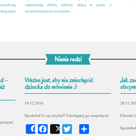
kształcają
zapewniają dobrą zabawę idącą w parze z
edagogiki
wszechstronnym rozwojem....
Niania radzi
d –
Ważne jest, aby nie zniechęcić
Jak za
niż
dziecka do mówienia :)
obcym
19.12.2016
28.11.20
Spodobał Ci się artykuł? Udostępnij go znajomym!
Chwalić t
najomym!
Facebook
Twitter
Podziel
Spodobał
Share
Post
er
odziel