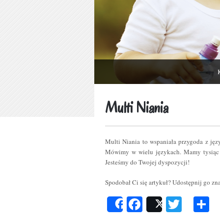
Multi Niania
Multi Niania to wspaniała przygoda z ję
Mówimy w wielu językach. Mamy tysiąc 
Jesteśmy do Twojej dyspozycji!
Spodobał Ci się artykuł? Udostępnij go z
Facebook
Twitt
P
Share
Post
s