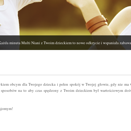
Każda minuta Multi Niani z Twoim dzieckiem to nowe odkrycie i wspaniała zabawa
zykiem obcym dla Twojego dziecka i pełen spokój w Twojej głowie, gdy nie ma
sposobów na to aby czas spędzony z Twoim dzieckiem był wartościowym dośw
najomym!
er
odziel
ię