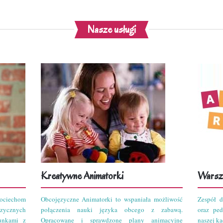
Nasze usługi
Kreatywne Animatorki
Warszt
ciechom
Obcojęzyczne Animatorki to wspaniała możliwość
Zespół d
zycznych
połączenia nauki języka obcego z zabawą.
oraz pe
unkami z
Opracowane i sprawdzone plany animacyjne
naszej kad