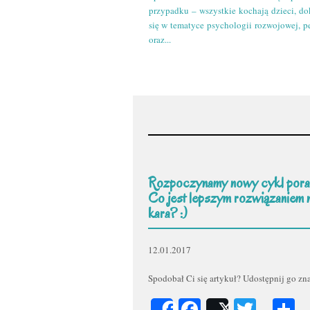
przypadku – wszystkie kochają dzieci, do
się w tematyce psychologii rozwojowej, p
oraz...
Rozpoczynamy nowy cykl pora
Co jest lepszym rozwiązaniem 
kara? :)
12.01.2017
Spodobał Ci się artykuł? Udostępnij go z
Facebook
Twitt
P