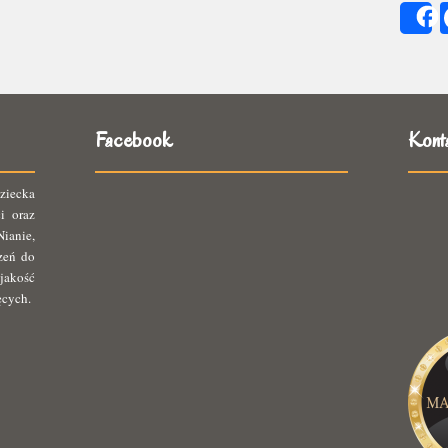
się
ię
Facebook
Kont
ziecka
i oraz
ianie,
rzeń do
jakość
ęcych.