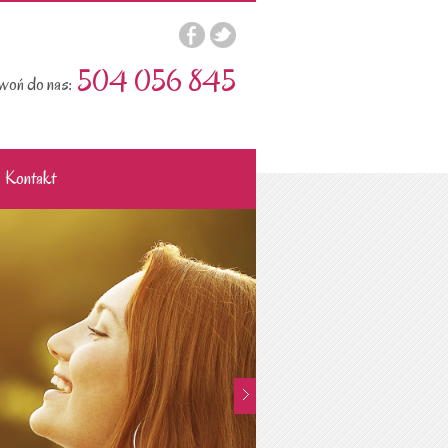
504 056 845
oń do nas:
Kontakt