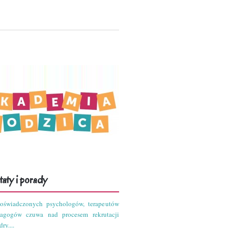
aty i porady
oświadczonych psychologów, terapeutów
dagogów czuwa nad procesem rekrutacji
ry....