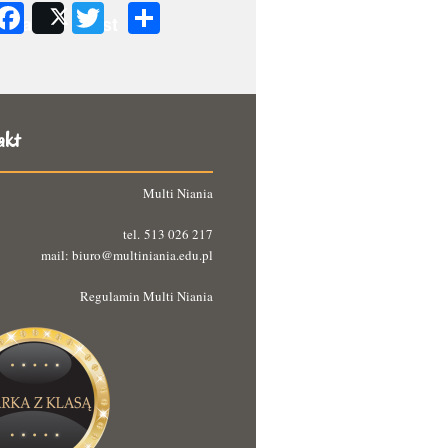
Facebook
Twitter
Podziel
Share
Post
się
akt
Multi Niania
tel. 513 026 217
mail: biuro@multiniania.edu.pl
Regulamin Multi Niania