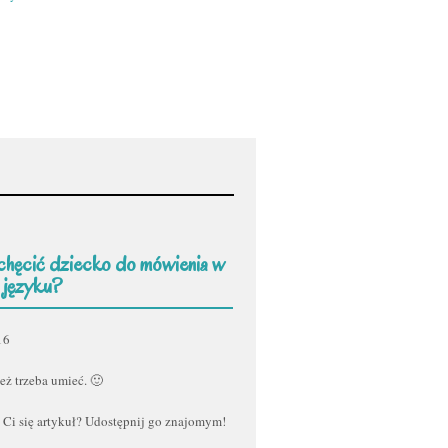
chęcić dziecko do mówienia w
 języku?
16
eż trzeba umieć. 🙂
 Ci się artykuł? Udostępnij go znajomym!