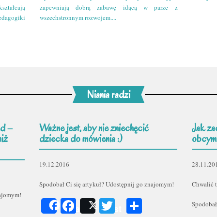
kształcają
zapewniają dobrą zabawę idącą w parze z
edagogiki
wszechstronnym rozwojem....
Niania radzi
d –
Ważne jest, aby nie zniechęcić
Jak za
niż
dziecka do mówienia :)
obcym
19.12.2016
28.11.20
Spodobał Ci się artykuł? Udostępnij go znajomym!
Chwalić t
najomym!
Facebook
Twitter
Podziel
Spodobał
Share
Post
er
odziel