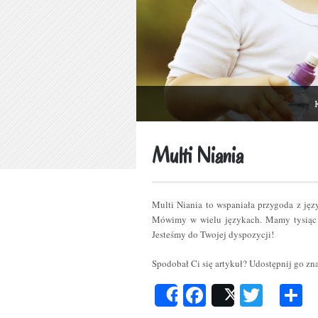
Multi Niania
Multi Niania to wspaniała przygoda z ję
Mówimy w wielu językach. Mamy tysiąc 
Jesteśmy do Twojej dyspozycji!
Spodobał Ci się artykuł? Udostępnij go z
Facebook
Twitt
P
Share
Post
s