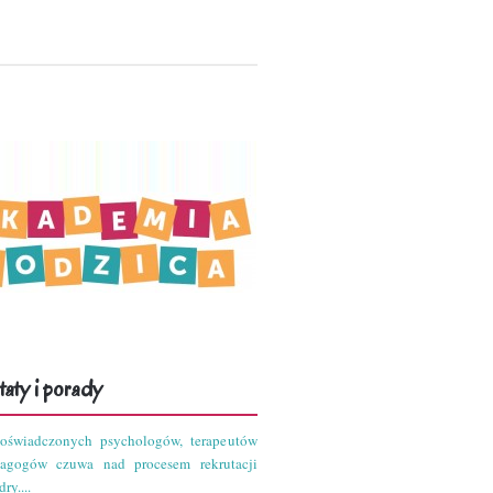
aty i porady
oświadczonych psychologów, terapeutów
dagogów czuwa nad procesem rekrutacji
ry....