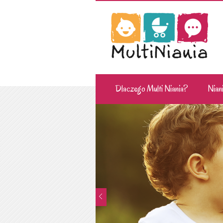
Dlaczego Multi Niania?
Niani