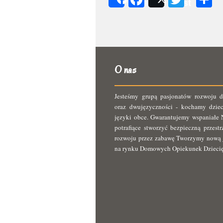
Share
Post
s
O nas
Jesteśmy grupą pasjonatów rozwoju d
oraz dwujęzyczności - kochamy dziec
języki obce. Gwarantujemy wspaniałe N
potrafiące stworzyć bezpieczną przest
rozwoju przez zabawę Tworzymy nową 
na rynku Domowych Opiekunek Dzieci