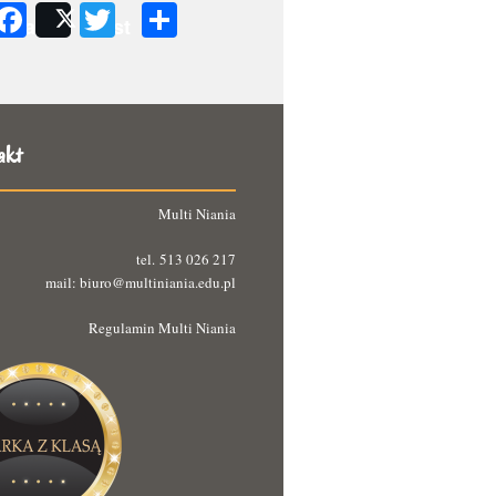
Facebook
Twitter
Podziel
Share
Post
się
akt
Multi Niania
tel. 513 026 217
mail: biuro@multiniania.edu.pl
Regulamin Multi Niania