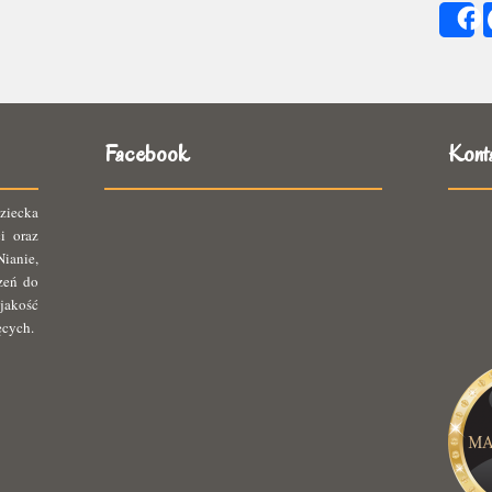
się
ię
Facebook
Kont
ziecka
i oraz
ianie,
rzeń do
jakość
ęcych.