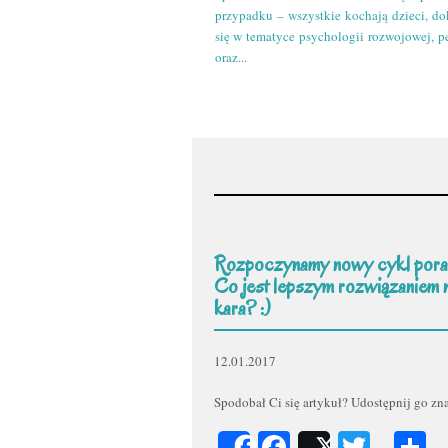
przypadku – wszystkie kochają dzieci, do
się w tematyce psychologii rozwojowej, p
oraz...
Rozpoczynamy nowy cykl pora
Co jest lepszym rozwiązaniem 
kara? :)
12.01.2017
Spodobał Ci się artykuł? Udostępnij go z
Facebook
Twitt
P