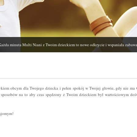
Każda minuta Multi Niani z Twoim dzieckiem to nowe odkrycie i wspaniała zabawa
zykiem obcym dla Twojego dziecka i pełen spokój w Twojej głowie, gdy nie ma
sposobów na to aby czas spędzony z Twoim dzieckiem był wartościowym dośw
najomym!
er
odziel
ię