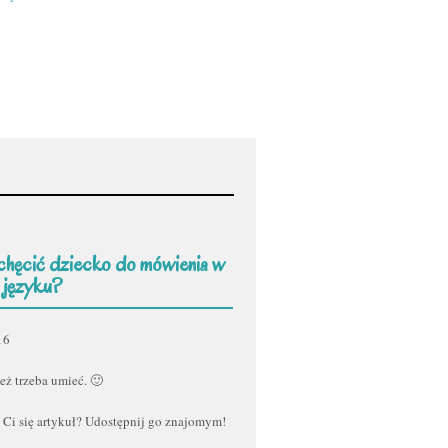
chęcić dziecko do mówienia w
 języku?
16
eż trzeba umieć. 🙂
 Ci się artykuł? Udostępnij go znajomym!