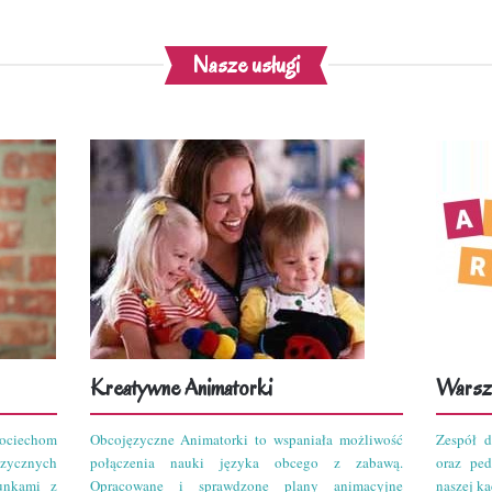
Nasze usługi
Kreatywne Animatorki
Warszt
ciechom
Obcojęzyczne Animatorki to wspaniała możliwość
Zespół d
zycznych
połączenia nauki języka obcego z zabawą.
oraz pe
unkami z
Opracowane i sprawdzone plany animacyjne
naszej kad