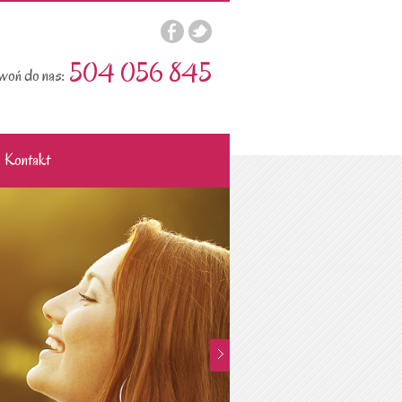
504 056 845
oń do nas:
Kontakt