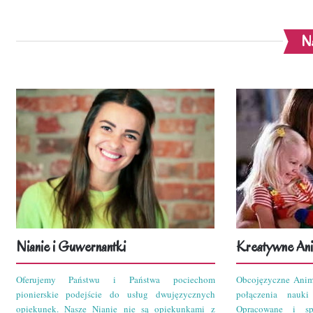
Na
Nianie i Guwernantki
Kreatywne Ani
Oferujemy Państwu i Państwa pociechom
Obcojęzyczne Anim
pionierskie podejście do usług dwujęzycznych
połączenia nauk
opiekunek. Nasze Nianie nie są opiekunkami z
Opracowane i sp