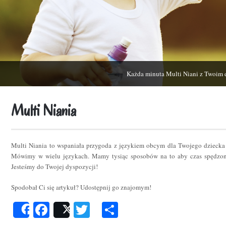
Każda minuta Multi Niani z Twoim 
Multi Niania
Multi Niania to wspaniała przygoda z językiem obcym dla Twojego dziecka
Mówimy w wielu językach. Mamy tysiąc sposobów na to aby czas spędzon
Jesteśmy do Twojej dyspozycji!
Spodobał Ci się artykuł? Udostępnij go znajomym!
Facebook
Twitter
Podziel
Share
Post
się