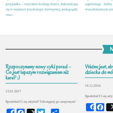
przypadku – wszystkie kochają dzieci, dokształcają
zapewniają dobr
się w tematyce psychologii rozwojowej, pedagogiki
wszechstronnym roz
oraz...
N
Rozpoczynamy nowy cykl porad –
Ważne jest, ab
Co jest lepszym rozwiązaniem niż
dziecka do mów
kara? :)
19.12.2016
12.01.2017
Spodobał Ci się art
Spodobał Ci się artykuł? Udostępnij go znajomym!
Fa
Share
Facebook
Twitter
Podziel