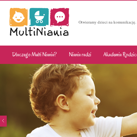
Otwieramy dzieci na komunikację.
Dlaczego Multi Niania?
Niania radzi
Akademia Rodzic