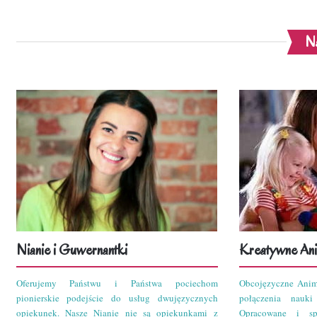
Na
Nianie i Guwernantki
Kreatywne Ani
Oferujemy Państwu i Państwa pociechom
Obcojęzyczne Anim
pionierskie podejście do usług dwujęzycznych
połączenia nauk
opiekunek. Nasze Nianie nie są opiekunkami z
Opracowane i sp