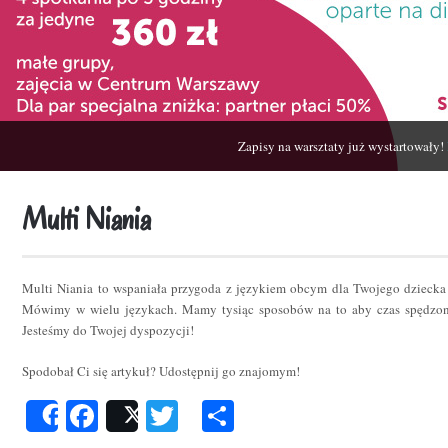
Zapisy na warsztaty już wystartowały!
Multi Niania
Multi Niania to wspaniała przygoda z językiem obcym dla Twojego dziecka
Mówimy w wielu językach. Mamy tysiąc sposobów na to aby czas spędzon
Jesteśmy do Twojej dyspozycji!
Spodobał Ci się artykuł? Udostępnij go znajomym!
Facebook
Twitter
Podziel
Share
Post
się