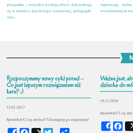
przypadku – wszystkie kochają dzieci, dokształcają
zapewniają dobr
się w tematyce psychologii rozwojowej, pedagogiki
wszechstronnym roz
oraz...
N
Rozpoczynamy nowy cykl porad –
Ważne jest, ab
Co jest lepszym rozwiązaniem niż
dziecka do mów
kara? :)
19.12.2016
12.01.2017
Spodobał Ci się art
Spodobał Ci się artykuł? Udostępnij go znajomym!
Fa
Share
Facebook
Twitter
Podziel