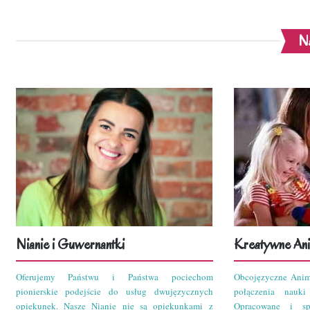
Na
Nianie i Guwernantki
Kreatywne Ani
Oferujemy Państwu i Państwa pociechom
Obcojęzyczne Anim
pionierskie podejście do usług dwujęzycznych
połączenia nauk
opiekunek. Nasze Nianie nie są opiekunkami z
Opracowane i sp