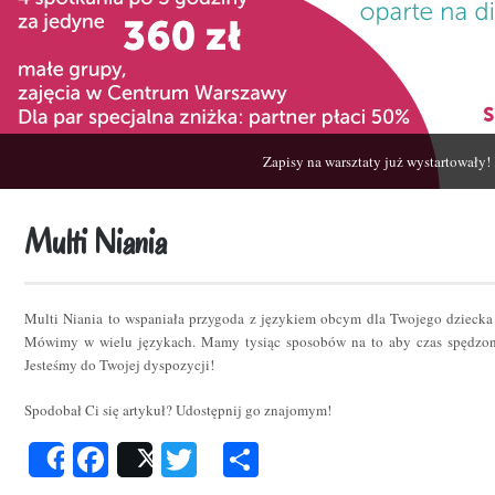
Zapisy na warsztaty już wystartowały!
Multi Niania
Multi Niania to wspaniała przygoda z językiem obcym dla Twojego dziecka
Mówimy w wielu językach. Mamy tysiąc sposobów na to aby czas spędzon
Jesteśmy do Twojej dyspozycji!
Spodobał Ci się artykuł? Udostępnij go znajomym!
Facebook
Twitter
Podziel
Share
Post
się