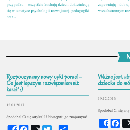
przypadku – wszystkie kochają dzieci, dokształcają
zapewniają dobr
się w tematyce psychologii rozwojowej, pedagogiki
wszechstronnym roz
oraz...
N
Rozpoczynamy nowy cykl porad –
Ważne jest, ab
Co jest lepszym rozwiązaniem niż
dziecka do mów
kara? :)
19.12.2016
12.01.2017
Spodobał Ci się art
Spodobał Ci się artykuł? Udostępnij go znajomym!
Fa
Share
Facebook
Twitter
Podziel