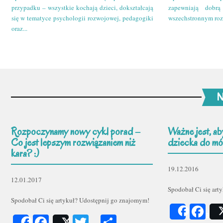
przypadku – wszystkie kochają dzieci, dokształcają
zapewniają dobr
się w tematyce psychologii rozwojowej, pedagogiki
wszechstronnym roz
oraz...
N
Rozpoczynamy nowy cykl porad –
Ważne jest, ab
Co jest lepszym rozwiązaniem niż
dziecka do mów
kara? :)
19.12.2016
12.01.2017
Spodobał Ci się art
Spodobał Ci się artykuł? Udostępnij go znajomym!
Fa
Share
Facebook
Twitter
Podziel