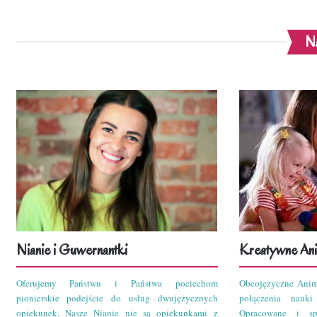
Na
Nianie i Guwernantki
Kreatywne Ani
Oferujemy Państwu i Państwa pociechom
Obcojęzyczne Anim
pionierskie podejście do usług dwujęzycznych
połączenia nauk
opiekunek. Nasze Nianie nie są opiekunkami z
Opracowane i sp