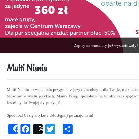
Zapisy na warsztaty już wystartowały!
Multi Niania
Multi Niania to wspaniała przygoda z językiem obcym dla Twojego dziecka
Mówimy w wielu językach. Mamy tysiąc sposobów na to aby czas spędzon
Jesteśmy do Twojej dyspozycji!
Spodobał Ci się artykuł? Udostępnij go znajomym!
Facebook
Twitter
Podziel
Share
Post
się