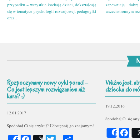
przypadku – wszystkie kochają dzieci, dokształcają
zapewniają dobr
się w tematyce psychologii rozwojowej, pedagogiki
wszechstronnym roz
oraz...
N
Rozpoczynamy nowy cykl porad –
Ważne jest, ab
Co jest lepszym rozwiązaniem niż
dziecka do mów
kara? :)
19.12.2016
12.01.2017
Spodobał Ci się art
Spodobał Ci się artykuł? Udostępnij go znajomym!
Fa
Share
Facebook
Twitter
Podziel