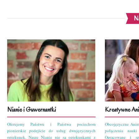
Na
Nianie i Guwernantki
Kreatywne Ani
Oferujemy Państwu i Państwa pociechom
Obcojęzyczne Anim
pionierskie podejście do usług dwujęzycznych
połączenia nauk
opiekunek. Nasze Nianie nie są opiekunkami z
Opracowane i sp