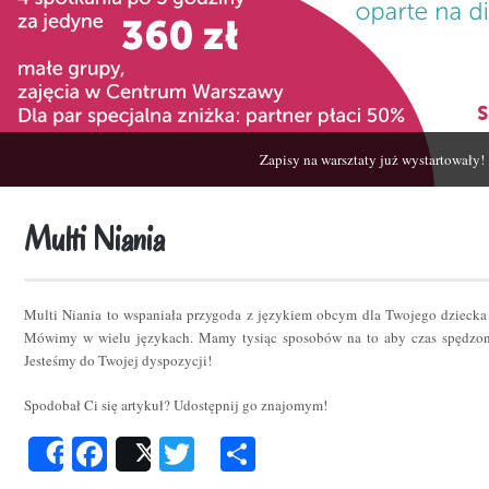
Zapisy na warsztaty już wystartowały!
Multi Niania
Multi Niania to wspaniała przygoda z językiem obcym dla Twojego dziecka
Mówimy w wielu językach. Mamy tysiąc sposobów na to aby czas spędzon
Jesteśmy do Twojej dyspozycji!
Spodobał Ci się artykuł? Udostępnij go znajomym!
Facebook
Twitter
Podziel
Share
Post
się