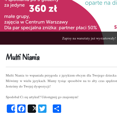
Zapisy na warsztaty już wystartowały!
Multi Niania
Multi Niania to wspaniała przygoda z językiem obcym dla Twojego dziecka
Mówimy w wielu językach. Mamy tysiąc sposobów na to aby czas spędzon
Jesteśmy do Twojej dyspozycji!
Spodobał Ci się artykuł? Udostępnij go znajomym!
Facebook
Twitter
Podziel
Share
Post
się