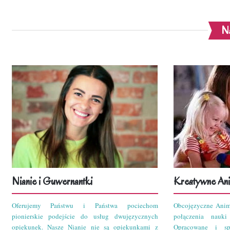
Na
Nianie i Guwernantki
Kreatywne Ani
Oferujemy Państwu i Państwa pociechom
Obcojęzyczne Anim
pionierskie podejście do usług dwujęzycznych
połączenia nauk
opiekunek. Nasze Nianie nie są opiekunkami z
Opracowane i sp