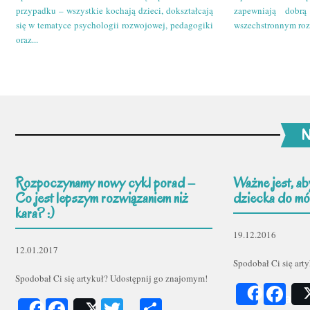
przypadku – wszystkie kochają dzieci, dokształcają
zapewniają dobr
się w tematyce psychologii rozwojowej, pedagogiki
wszechstronnym roz
oraz...
N
Rozpoczynamy nowy cykl porad –
Ważne jest, ab
Co jest lepszym rozwiązaniem niż
dziecka do mów
kara? :)
19.12.2016
12.01.2017
Spodobał Ci się art
Spodobał Ci się artykuł? Udostępnij go znajomym!
Fa
Share
Facebook
Twitter
Podziel