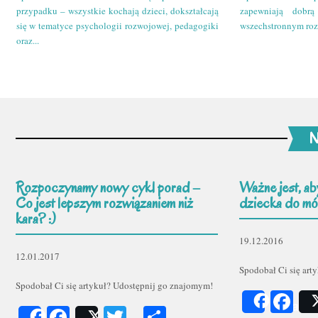
przypadku – wszystkie kochają dzieci, dokształcają
zapewniają dobr
się w tematyce psychologii rozwojowej, pedagogiki
wszechstronnym roz
oraz...
N
Rozpoczynamy nowy cykl porad –
Ważne jest, ab
Co jest lepszym rozwiązaniem niż
dziecka do mów
kara? :)
19.12.2016
12.01.2017
Spodobał Ci się art
Spodobał Ci się artykuł? Udostępnij go znajomym!
Fa
Share
Facebook
Twitter
Podziel