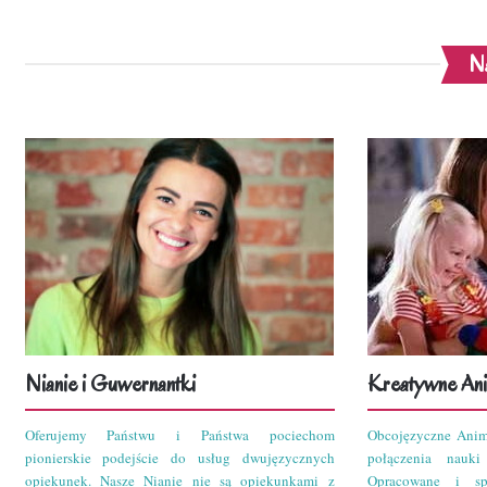
Na
Nianie i Guwernantki
Kreatywne Ani
Oferujemy Państwu i Państwa pociechom
Obcojęzyczne Anim
pionierskie podejście do usług dwujęzycznych
połączenia nauk
opiekunek. Nasze Nianie nie są opiekunkami z
Opracowane i sp