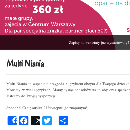
Zapisy na warsztaty już wystartowały!
Multi Niania
Multi Niania to wspaniała przygoda z językiem obcym dla Twojego dziecka
Mówimy w wielu językach. Mamy tysiąc sposobów na to aby czas spędzon
Jesteśmy do Twojej dyspozycji!
Spodobał Ci się artykuł? Udostępnij go znajomym!
Facebook
Twitter
Podziel
Share
Post
się