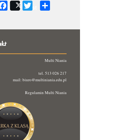
Facebook
Twitter
Podziel
Share
Post
się
akt
Multi Niania
tel. 513 026 217
mail: biuro@multiniania.edu.pl
Regulamin Multi Niania