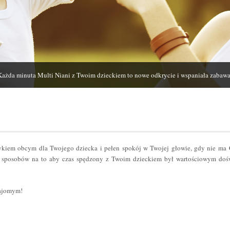
Każda minuta Multi Niani z Twoim dzieckiem to nowe odkrycie i wspaniała zabawa
zykiem obcym dla Twojego dziecka i pełen spokój w Twojej głowie, gdy nie ma
sposobów na to aby czas spędzony z Twoim dzieckiem był wartościowym dośw
najomym!
er
odziel
ię