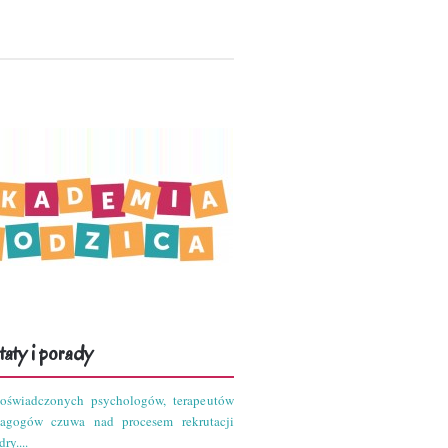
aty i porady
oświadczonych psychologów, terapeutów
dagogów czuwa nad procesem rekrutacji
ry....