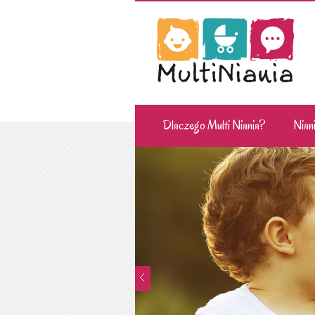
Dlaczego Multi Niania?
Niani