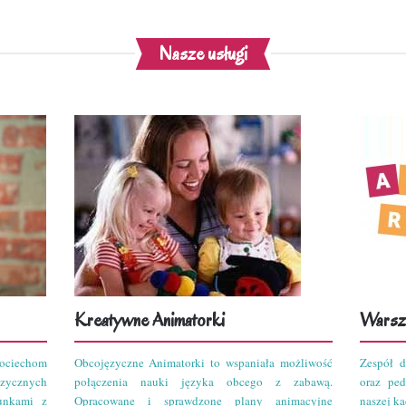
Nasze usługi
Kreatywne Animatorki
Warszt
ciechom
Obcojęzyczne Animatorki to wspaniała możliwość
Zespół d
zycznych
połączenia nauki języka obcego z zabawą.
oraz pe
unkami z
Opracowane i sprawdzone plany animacyjne
naszej kad