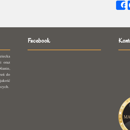
się
ię
Facebook
Kont
ziecka
i oraz
ianie,
rzeń do
jakość
ęcych.