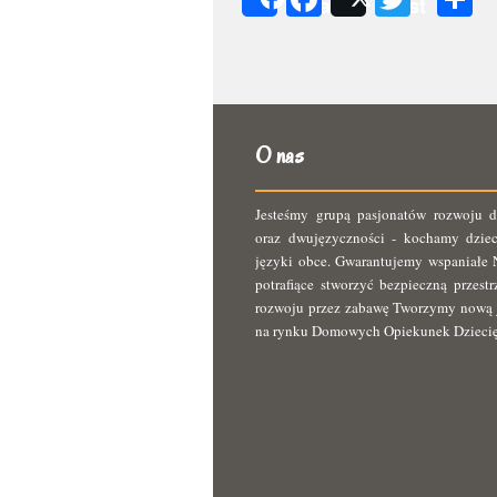
Share
Post
s
O nas
Jesteśmy grupą pasjonatów rozwoju d
oraz dwujęzyczności - kochamy dziec
języki obce. Gwarantujemy wspaniałe N
potrafiące stworzyć bezpieczną przest
rozwoju przez zabawę Tworzymy nową 
na rynku Domowych Opiekunek Dzieci