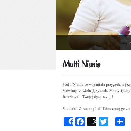
Multi Niania
Multi Niania to wspaniała przygoda z ję
Mówimy w wielu językach. Mamy tysiąc 
Jesteśmy do Twojej dyspozycji!
Spodobał Ci się artykuł? Udostępnij go z
Facebook
Twitt
P
Share
Post
s