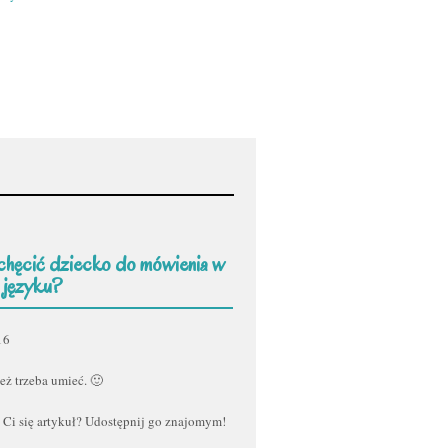
chęcić dziecko do mówienia w
 języku?
16
eż trzeba umieć. 🙂
 Ci się artykuł? Udostępnij go znajomym!