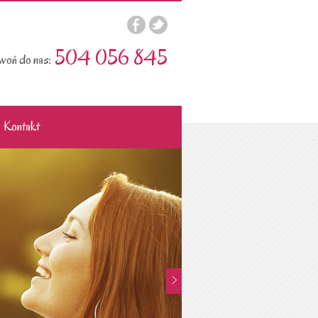
504 056 845
oń do nas:
Kontakt