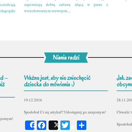
kształcają
zapewniają dobrą zabawę idącą w parze z
edagogiki
wszechstronnym rozwojem....
Niania radzi
d –
Ważne jest, aby nie zniechęcić
Jak za
niż
dziecka do mówienia :)
obcym
19.12.2016
28.11.20
Spodobał Ci się artykuł? Udostępnij go znajomym!
Chwalić t
najomym!
Facebook
Twitter
Podziel
Spodobał
Share
Post
er
odziel