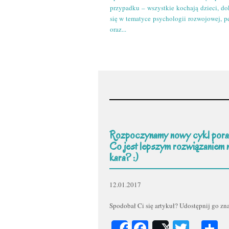
przypadku – wszystkie kochają dzieci, do
się w tematyce psychologii rozwojowej, p
oraz...
Rozpoczynamy nowy cykl pora
Co jest lepszym rozwiązaniem 
kara? :)
12.01.2017
Spodobał Ci się artykuł? Udostępnij go z
Facebook
Twitt
P