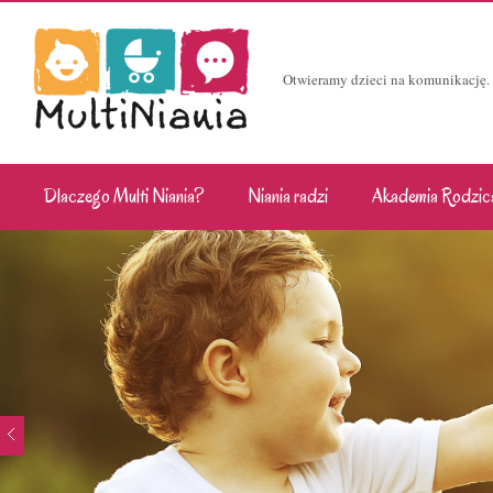
Otwieramy dzieci na komunikację.
Dlaczego Multi Niania?
Niania radzi
Akademia Rodzic