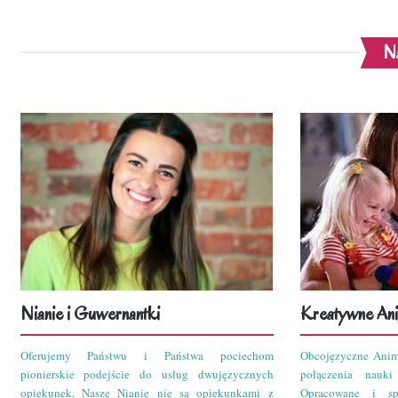
Na
Nianie i Guwernantki
Kreatywne Ani
Oferujemy Państwu i Państwa pociechom
Obcojęzyczne Anim
pionierskie podejście do usług dwujęzycznych
połączenia nauk
opiekunek. Nasze Nianie nie są opiekunkami z
Opracowane i sp