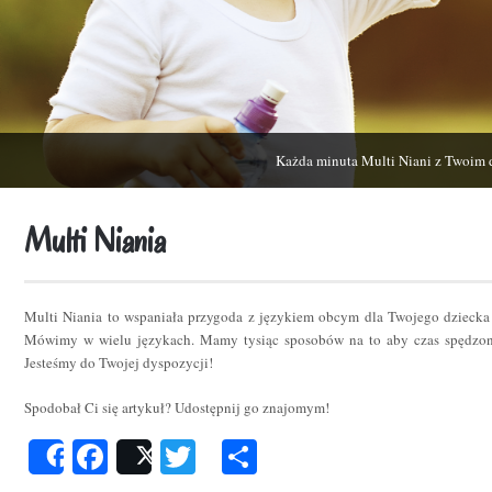
Każda minuta Multi Niani z Twoim 
Multi Niania
Multi Niania to wspaniała przygoda z językiem obcym dla Twojego dziecka
Mówimy w wielu językach. Mamy tysiąc sposobów na to aby czas spędzon
Jesteśmy do Twojej dyspozycji!
Spodobał Ci się artykuł? Udostępnij go znajomym!
Facebook
Twitter
Podziel
Share
Post
się