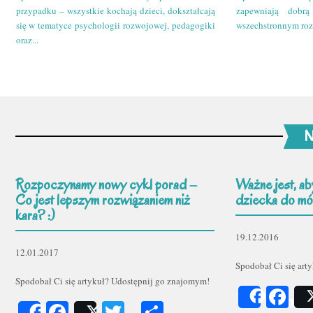
przypadku – wszystkie kochają dzieci, dokształcają
zapewniają dobr
się w tematyce psychologii rozwojowej, pedagogiki
wszechstronnym roz
oraz...
N
Rozpoczynamy nowy cykl porad –
Ważne jest, ab
Co jest lepszym rozwiązaniem niż
dziecka do mów
kara? :)
19.12.2016
12.01.2017
Spodobał Ci się art
Spodobał Ci się artykuł? Udostępnij go znajomym!
Fa
Share
Facebook
Twitter
Podziel