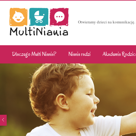
Otwieramy dzieci na komunikację.
Dlaczego Multi Niania?
Niania radzi
Akademia Rodzic