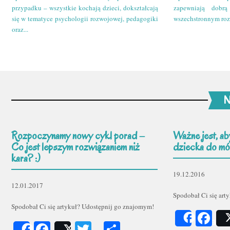
przypadku – wszystkie kochają dzieci, dokształcają
zapewniają dobr
się w tematyce psychologii rozwojowej, pedagogiki
wszechstronnym roz
oraz...
N
Rozpoczynamy nowy cykl porad –
Ważne jest, ab
Co jest lepszym rozwiązaniem niż
dziecka do mów
kara? :)
19.12.2016
12.01.2017
Spodobał Ci się art
Spodobał Ci się artykuł? Udostępnij go znajomym!
Fa
Share
Facebook
Twitter
Podziel