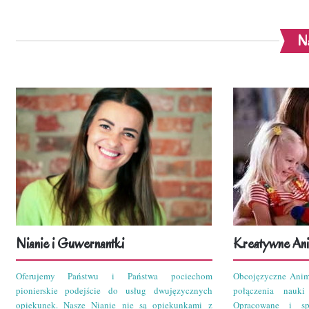
Na
Nianie i Guwernantki
Kreatywne Ani
Oferujemy Państwu i Państwa pociechom
Obcojęzyczne Anim
pionierskie podejście do usług dwujęzycznych
połączenia nauk
opiekunek. Nasze Nianie nie są opiekunkami z
Opracowane i sp