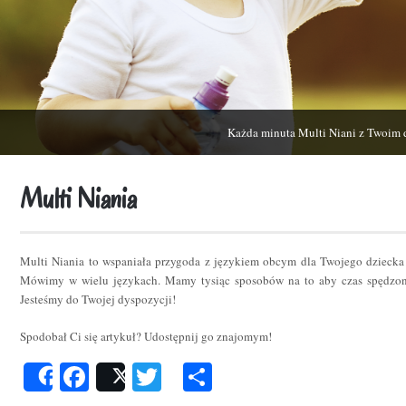
Każda minuta Multi Niani z Twoim 
Multi Niania
Multi Niania to wspaniała przygoda z językiem obcym dla Twojego dziecka
Mówimy w wielu językach. Mamy tysiąc sposobów na to aby czas spędzon
Jesteśmy do Twojej dyspozycji!
Spodobał Ci się artykuł? Udostępnij go znajomym!
Facebook
Twitter
Podziel
Share
Post
się