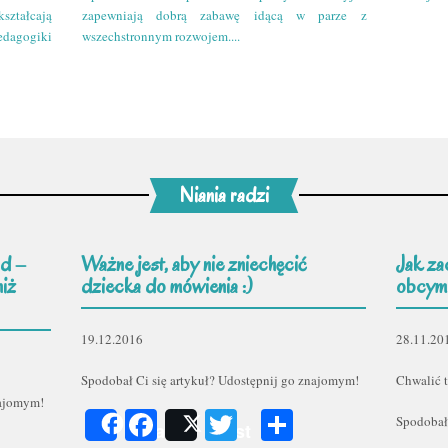
kształcają
zapewniają dobrą zabawę idącą w parze z
edagogiki
wszechstronnym rozwojem....
Niania radzi
d –
Ważne jest, aby nie zniechęcić
Jak za
niż
dziecka do mówienia :)
obcym
19.12.2016
28.11.20
Spodobał Ci się artykuł? Udostępnij go znajomym!
Chwalić t
najomym!
Facebook
Twitter
Podziel
Spodobał
Share
Post
er
odziel