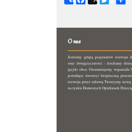
Share
Post
s
O nas
Jesteśmy grupą pasjonatów rozwoju d
oraz dwujęzyczności - kochamy dziec
języki obce. Gwarantujemy wspaniałe N
potrafiące stworzyć bezpieczną przest
rozwoju przez zabawę Tworzymy nową 
na rynku Domowych Opiekunek Dzieci