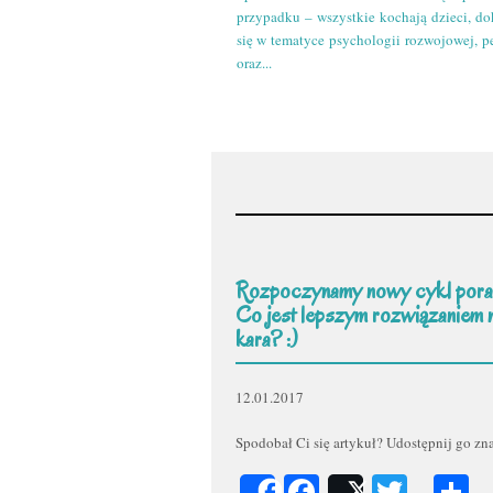
przypadku – wszystkie kochają dzieci, do
się w tematyce psychologii rozwojowej, p
oraz...
Rozpoczynamy nowy cykl pora
Co jest lepszym rozwiązaniem 
kara? :)
12.01.2017
Spodobał Ci się artykuł? Udostępnij go z
Facebook
Twitt
P