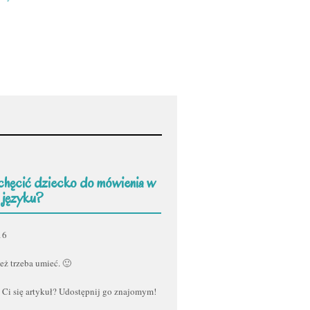
chęcić dziecko do mówienia w
 języku?
16
eż trzeba umieć. 🙂
 Ci się artykuł? Udostępnij go znajomym!