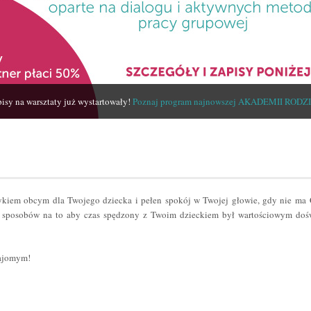
isy na warsztaty już wystartowały!
Poznaj program najnowszej AKADEMII RODZ
zykiem obcym dla Twojego dziecka i pełen spokój w Twojej głowie, gdy nie ma
sposobów na to aby czas spędzony z Twoim dzieckiem był wartościowym dośw
najomym!
er
odziel
ię