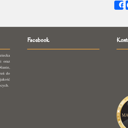
się
ię
Facebook
Kont
ziecka
i oraz
ianie,
rzeń do
jakość
ęcych.