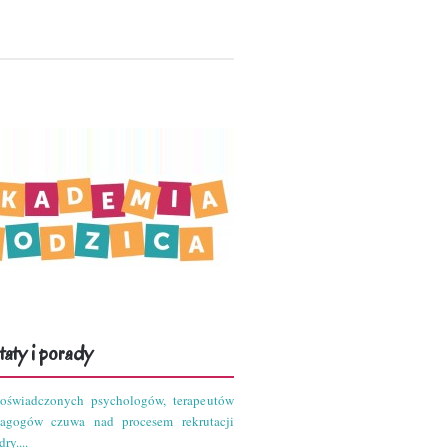
aty i porady
oświadczonych psychologów, terapeutów
dagogów czuwa nad procesem rekrutacji
ry....