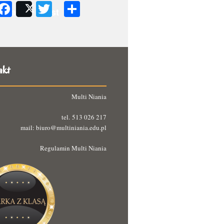
Facebook
Twitter
Podziel
Share
Post
się
akt
Multi Niania
tel. 513 026 217
mail: biuro@multiniania.edu.pl
Regulamin Multi Niania