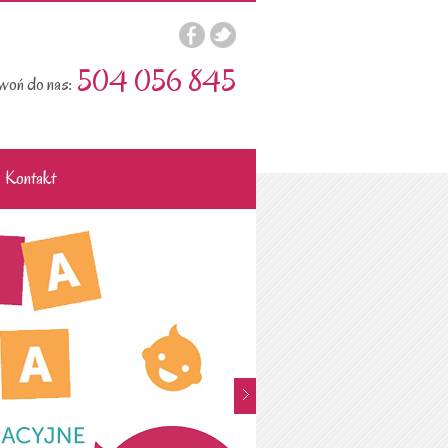
504 056 845
oń do nas:
Kontakt