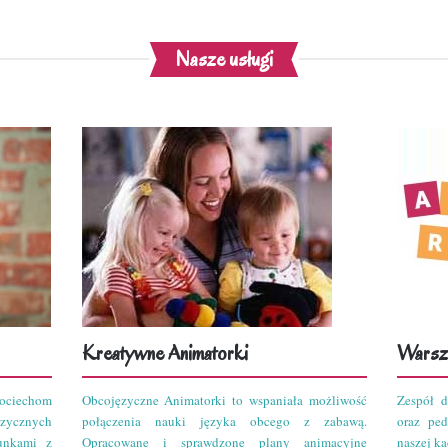
Nasze usługi
Kreatywne Animatorki
Warszt
ciechom
Obcojęzyczne Animatorki to wspaniała możliwość
Zespół d
zycznych
połączenia nauki języka obcego z zabawą.
oraz pe
unkami z
Opracowane i sprawdzone plany animacyjne
naszej kad