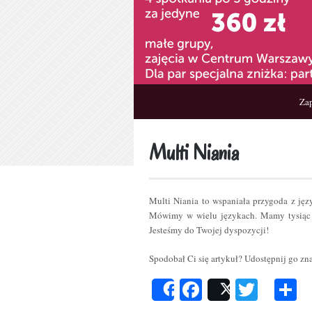
Zap
Multi Niania
Multi Niania to wspaniała przygoda z ję
Mówimy w wielu językach. Mamy tysiąc 
Jesteśmy do Twojej dyspozycji!
Spodobał Ci się artykuł? Udostępnij go z
Facebook
Twitt
P
Share
Post
s