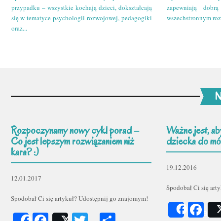
przypadku – wszystkie kochają dzieci, dokształcają
zapewniają dobr
się w tematyce psychologii rozwojowej, pedagogiki
wszechstronnym roz
oraz...
N
Rozpoczynamy nowy cykl porad –
Ważne jest, ab
Co jest lepszym rozwiązaniem niż
dziecka do mów
kara? :)
19.12.2016
12.01.2017
Spodobał Ci się art
Spodobał Ci się artykuł? Udostępnij go znajomym!
Fa
Share
Facebook
Twitter
Podziel