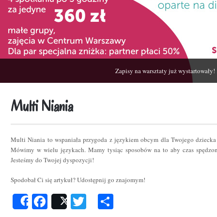
Zapisy na warsztaty już wystartowały!
Multi Niania
Multi Niania to wspaniała przygoda z językiem obcym dla Twojego dziecka
Mówimy w wielu językach. Mamy tysiąc sposobów na to aby czas spędzon
Jesteśmy do Twojej dyspozycji!
Spodobał Ci się artykuł? Udostępnij go znajomym!
Facebook
Twitter
Podziel
Share
Post
się