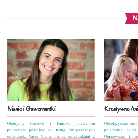
Na
Nianie i Guwernantki
Kreatywne Ani
Oferujemy Państwu i Państwa pociechom
Obcojęzyczne Anim
pionierskie podejście do usług dwujęzycznych
połączenia nauk
opiekunek. Nasze Nianie nie są opiekunkami z
Opracowane i sp