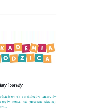
aty i porady
oświadczonych psychologów, terapeutów
dagogów czuwa nad procesem rekrutacji
ry....