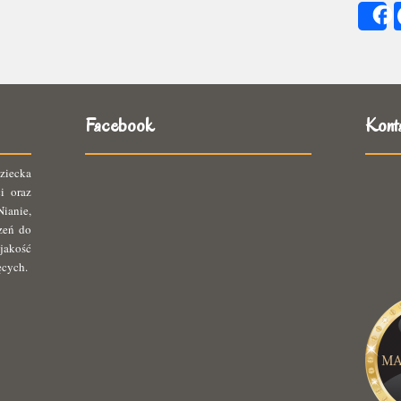
się
ię
Facebook
Kont
ziecka
i oraz
ianie,
rzeń do
jakość
ęcych.