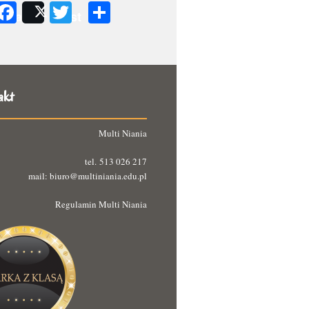
Facebook
Twitter
Podziel
Share
Post
się
akt
Multi Niania
tel. 513 026 217
mail: biuro@multiniania.edu.pl
Regulamin Multi Niania