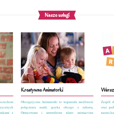
Nasze usługi
Kreatywne Animatorki
Warszt
ciechom
Obcojęzyczne Animatorki to wspaniała możliwość
Zespół d
zycznych
połączenia nauki języka obcego z zabawą.
oraz pe
unkami z
Opracowane i sprawdzone plany animacyjne
naszej kad