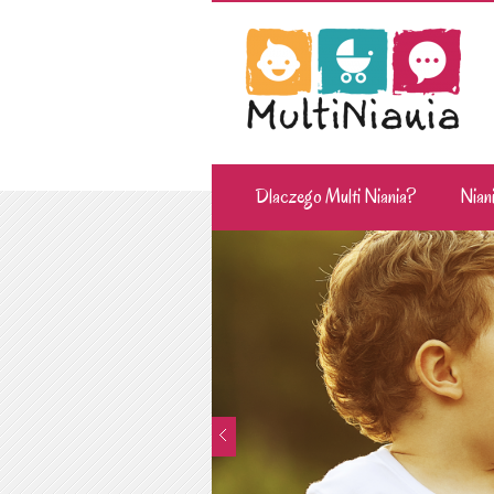
Dlaczego Multi Niania?
Niani