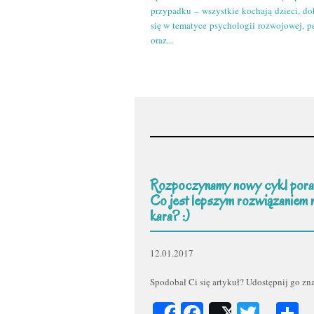
przypadku – wszystkie kochają dzieci, do
się w tematyce psychologii rozwojowej, p
oraz...
Rozpoczynamy nowy cykl pora
Co jest lepszym rozwiązaniem 
kara? :)
12.01.2017
Spodobał Ci się artykuł? Udostępnij go z
Facebook
Twitt
P