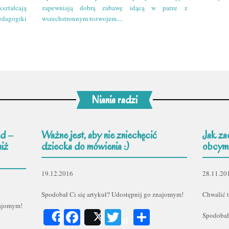
kształcają
zapewniają dobrą zabawę idącą w parze z
edagogiki
wszechstronnym rozwojem....
Niania radzi
d –
Ważne jest, aby nie zniechęcić
Jak za
niż
dziecka do mówienia :)
obcym
19.12.2016
28.11.20
Spodobał Ci się artykuł? Udostępnij go znajomym!
Chwalić t
najomym!
Facebook
Twitter
Podziel
Spodobał
Share
Post
er
odziel