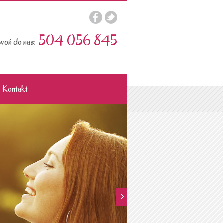
504 056 845
oń do nas:
Kontakt