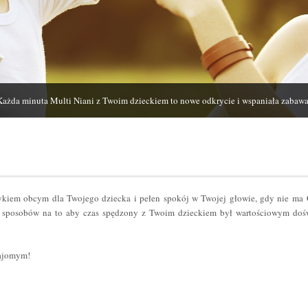
Każda minuta Multi Niani z Twoim dzieckiem to nowe odkrycie i wspaniała zabawa
zykiem obcym dla Twojego dziecka i pełen spokój w Twojej głowie, gdy nie ma
sposobów na to aby czas spędzony z Twoim dzieckiem był wartościowym dośw
najomym!
er
odziel
ię