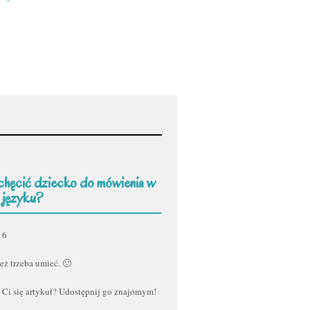
chęcić dziecko do mówienia w
 języku?
16
eż trzeba umieć. 🙂
 Ci się artykuł? Udostępnij go znajomym!