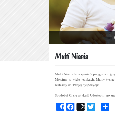
Multi Niania
Multi Niania to wspaniała przygoda z ję
Mówimy w wielu językach. Mamy tysiąc 
Jesteśmy do Twojej dyspozycji!
Spodobał Ci się artykuł? Udostępnij go z
Facebook
Twitt
P
Share
Post
s