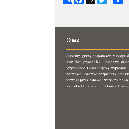
Share
Post
s
O nas
Jesteśmy grupą pasjonatów rozwoju d
oraz dwujęzyczności - kochamy dziec
języki obce. Gwarantujemy wspaniałe N
potrafiące stworzyć bezpieczną przest
rozwoju przez zabawę Tworzymy nową 
na rynku Domowych Opiekunek Dzieci