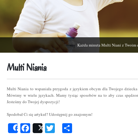
Każda minuta Multi Niani z Twoim 
Multi Niania
Multi Niania to wspaniała przygoda z językiem obcym dla Twojego dziecka
Mówimy w wielu językach. Mamy tysiąc sposobów na to aby czas spędzon
Jesteśmy do Twojej dyspozycji!
Spodobał Ci się artykuł? Udostępnij go znajomym!
Facebook
Twitter
Podziel
Share
Post
się