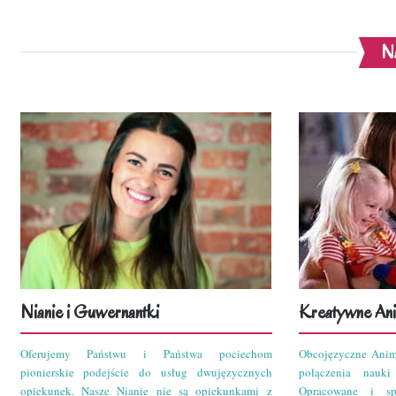
Na
Nianie i Guwernantki
Kreatywne Ani
Oferujemy Państwu i Państwa pociechom
Obcojęzyczne Anim
pionierskie podejście do usług dwujęzycznych
połączenia nauk
opiekunek. Nasze Nianie nie są opiekunkami z
Opracowane i sp