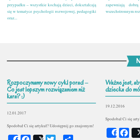
przypadku – wszystkie kochają dzieci, dokształcają
zapewniają dobr
się w tematyce psychologii rozwojowej, pedagogiki
wszechstronnym roz
oraz...
N
Rozpoczynamy nowy cykl porad –
Ważne jest, ab
Co jest lepszym rozwiązaniem niż
dziecka do mów
kara? :)
19.12.2016
12.01.2017
Spodobał Ci się art
Spodobał Ci się artykuł? Udostępnij go znajomym!
Fa
Share
Facebook
Twitter
Podziel