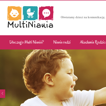
Otwieramy dzieci na komunikację.
Dlaczego Multi Niania?
Niania radzi
Akademia Rodzic