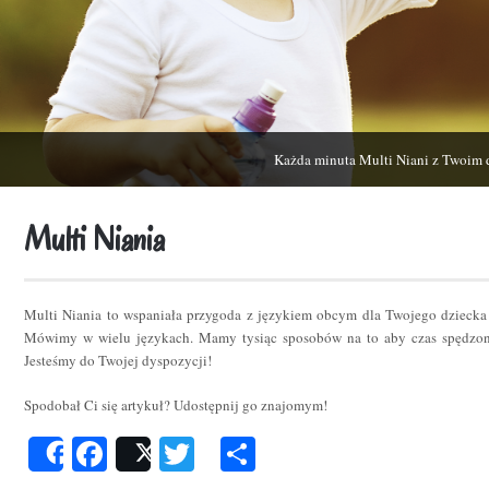
Każda minuta Multi Niani z Twoim 
Multi Niania
Multi Niania to wspaniała przygoda z językiem obcym dla Twojego dziecka
Mówimy w wielu językach. Mamy tysiąc sposobów na to aby czas spędzon
Jesteśmy do Twojej dyspozycji!
Spodobał Ci się artykuł? Udostępnij go znajomym!
Facebook
Twitter
Podziel
Share
Post
się