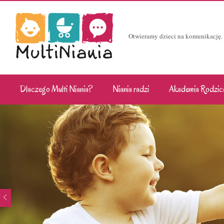
Otwieramy dzieci na komunikację.
Dlaczego Multi Niania?
Niania radzi
Akademia Rodzic