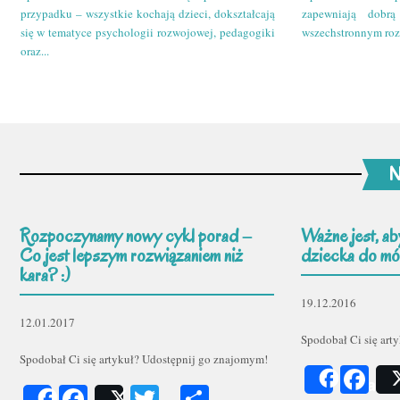
przypadku – wszystkie kochają dzieci, dokształcają
zapewniają dobr
się w tematyce psychologii rozwojowej, pedagogiki
wszechstronnym roz
oraz...
N
Rozpoczynamy nowy cykl porad –
Ważne jest, ab
Co jest lepszym rozwiązaniem niż
dziecka do mów
kara? :)
19.12.2016
12.01.2017
Spodobał Ci się art
Spodobał Ci się artykuł? Udostępnij go znajomym!
Fa
Share
Facebook
Twitter
Podziel