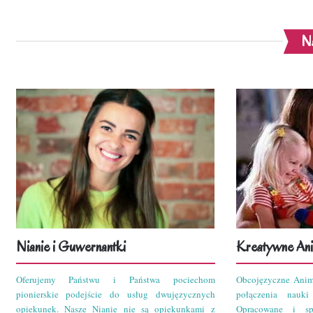
Na
Nianie i Guwernantki
Kreatywne Ani
Oferujemy Państwu i Państwa pociechom
Obcojęzyczne Anim
pionierskie podejście do usług dwujęzycznych
połączenia nauk
opiekunek. Nasze Nianie nie są opiekunkami z
Opracowane i sp