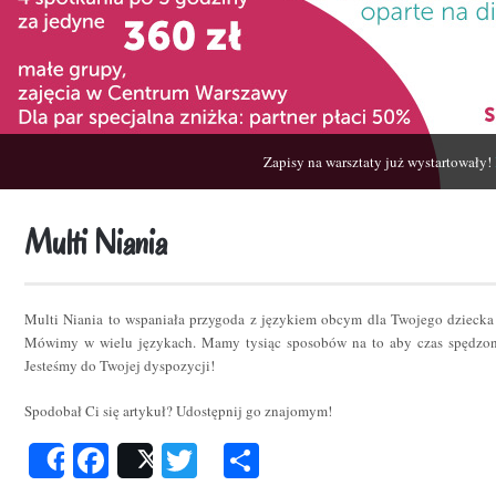
Zapisy na warsztaty już wystartowały!
Multi Niania
Multi Niania to wspaniała przygoda z językiem obcym dla Twojego dziecka
Mówimy w wielu językach. Mamy tysiąc sposobów na to aby czas spędzon
Jesteśmy do Twojej dyspozycji!
Spodobał Ci się artykuł? Udostępnij go znajomym!
Facebook
Twitter
Podziel
Share
Post
się