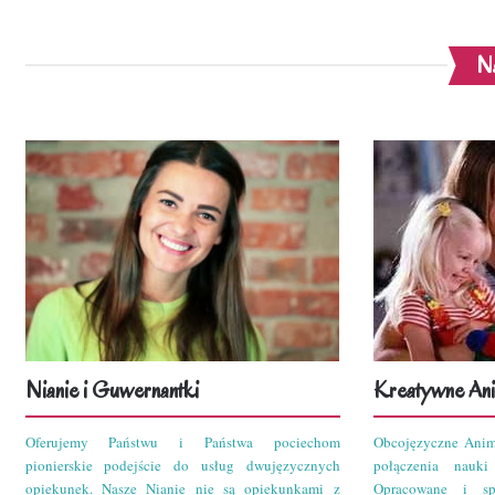
Na
Nianie i Guwernantki
Kreatywne Ani
Oferujemy Państwu i Państwa pociechom
Obcojęzyczne Anim
pionierskie podejście do usług dwujęzycznych
połączenia nauk
opiekunek. Nasze Nianie nie są opiekunkami z
Opracowane i sp