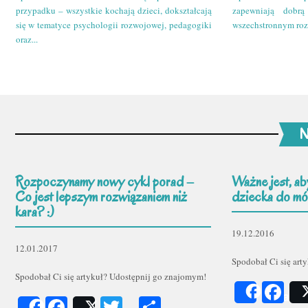
przypadku – wszystkie kochają dzieci, dokształcają
zapewniają dobr
się w tematyce psychologii rozwojowej, pedagogiki
wszechstronnym roz
oraz...
N
Rozpoczynamy nowy cykl porad –
Ważne jest, ab
Co jest lepszym rozwiązaniem niż
dziecka do mów
kara? :)
19.12.2016
12.01.2017
Spodobał Ci się art
Spodobał Ci się artykuł? Udostępnij go znajomym!
Fa
Share
Facebook
Twitter
Podziel