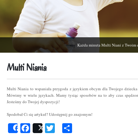
Każda minuta Multi Niani z Twoim 
Multi Niania
Multi Niania to wspaniała przygoda z językiem obcym dla Twojego dziecka
Mówimy w wielu językach. Mamy tysiąc sposobów na to aby czas spędzon
Jesteśmy do Twojej dyspozycji!
Spodobał Ci się artykuł? Udostępnij go znajomym!
Facebook
Twitter
Podziel
Share
Post
się