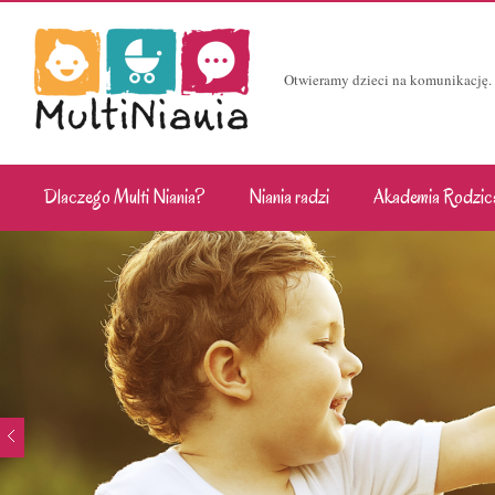
Otwieramy dzieci na komunikację.
Dlaczego Multi Niania?
Niania radzi
Akademia Rodzic