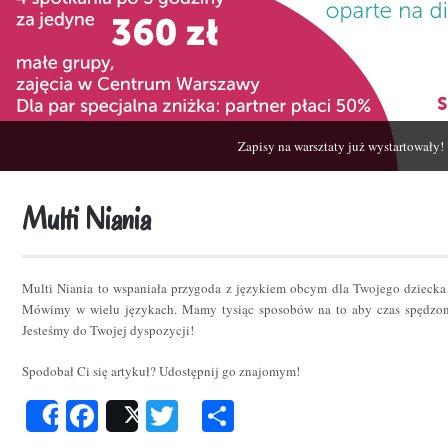
Zapisy na warsztaty już wystartowały!
Multi Niania
Multi Niania to wspaniała przygoda z językiem obcym dla Twojego dziecka
Mówimy w wielu językach. Mamy tysiąc sposobów na to aby czas spędzon
Jesteśmy do Twojej dyspozycji!
Spodobał Ci się artykuł? Udostępnij go znajomym!
Facebook
Twitter
Podziel
Share
Post
się