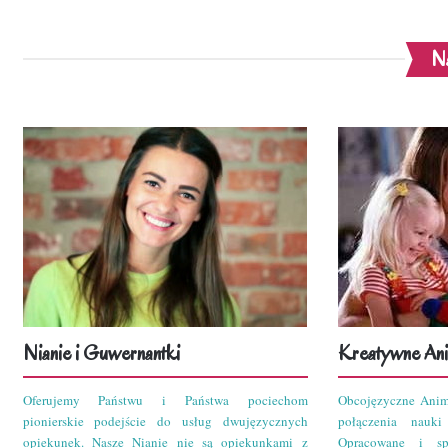
Na
Nianie i Guwernantki
Kreatywne Ani
Oferujemy Państwu i Państwa pociechom
Obcojęzyczne Anim
pionierskie podejście do usług dwujęzycznych
połączenia nauk
opiekunek. Nasze Nianie nie są opiekunkami z
Opracowane i sp