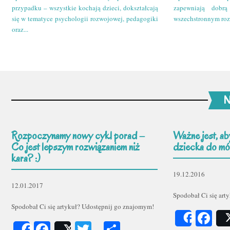
przypadku – wszystkie kochają dzieci, dokształcają
zapewniają dobr
się w tematyce psychologii rozwojowej, pedagogiki
wszechstronnym roz
oraz...
N
Rozpoczynamy nowy cykl porad –
Ważne jest, ab
Co jest lepszym rozwiązaniem niż
dziecka do mów
kara? :)
19.12.2016
12.01.2017
Spodobał Ci się art
Spodobał Ci się artykuł? Udostępnij go znajomym!
Fa
Share
Facebook
Twitter
Podziel