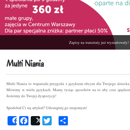
Zapisy na warsztaty już wystartowały!
Multi Niania
Multi Niania to wspaniała przygoda z językiem obcym dla Twojego dziecka
Mówimy w wielu językach. Mamy tysiąc sposobów na to aby czas spędzon
Jesteśmy do Twojej dyspozycji!
Spodobał Ci się artykuł? Udostępnij go znajomym!
Facebook
Twitter
Podziel
Share
Post
się