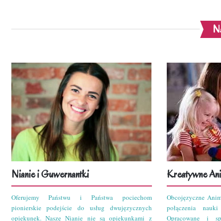
Na
Nianie i Guwernantki
Kreatywne Ani
Oferujemy Państwu i Państwa pociechom
Obcojęzyczne Anim
pionierskie podejście do usług dwujęzycznych
połączenia nauk
opiekunek. Nasze Nianie nie są opiekunkami z
Opracowane i sp