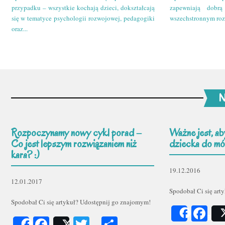
przypadku – wszystkie kochają dzieci, dokształcają
zapewniają dobr
się w tematyce psychologii rozwojowej, pedagogiki
wszechstronnym roz
oraz...
N
Rozpoczynamy nowy cykl porad –
Ważne jest, ab
Co jest lepszym rozwiązaniem niż
dziecka do mów
kara? :)
19.12.2016
12.01.2017
Spodobał Ci się art
Spodobał Ci się artykuł? Udostępnij go znajomym!
Fa
Share
Facebook
Twitter
Podziel