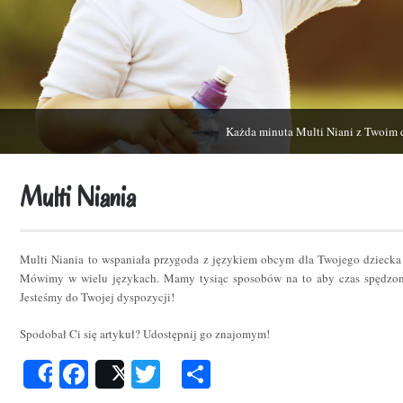
Każda minuta Multi Niani z Twoim 
Multi Niania
Multi Niania to wspaniała przygoda z językiem obcym dla Twojego dziecka
Mówimy w wielu językach. Mamy tysiąc sposobów na to aby czas spędzon
Jesteśmy do Twojej dyspozycji!
Spodobał Ci się artykuł? Udostępnij go znajomym!
Facebook
Twitter
Podziel
Share
Post
się