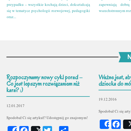
przypadku – wszystkie kochają dzieci, dokształcają
zapewniają dobr
się w tematyce psychologii rozwojowej, pedagogiki
wszechstronnym roz
oraz...
N
Rozpoczynamy nowy cykl porad –
Ważne jest, ab
Co jest lepszym rozwiązaniem niż
dziecka do mów
kara? :)
19.12.2016
12.01.2017
Spodobał Ci się art
Spodobał Ci się artykuł? Udostępnij go znajomym!
Fa
Share
Facebook
Twitter
Podziel