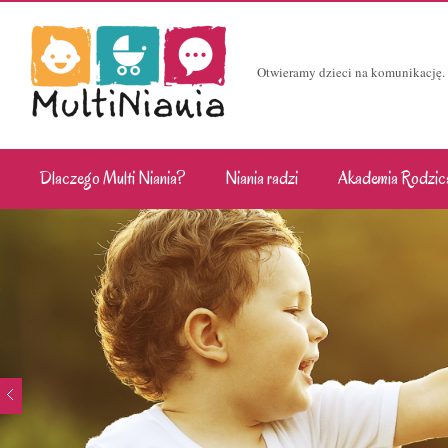
Otwieramy dzieci na komunikację.
Dlaczego Multi Niania?
Niania radzi
Akademia Rodzic