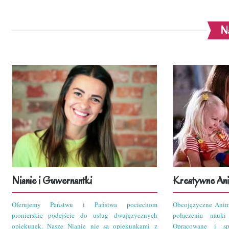
Na
Nianie i Guwernantki
Kreatywne Ani
Oferujemy Państwu i Państwa pociechom
Obcojęzyczne Anim
pionierskie podejście do usług dwujęzycznych
połączenia nauk
opiekunek. Nasze Nianie nie są opiekunkami z
Opracowane i sp