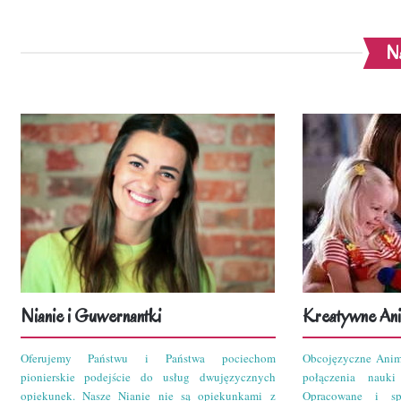
Na
Nianie i Guwernantki
Kreatywne Ani
Oferujemy Państwu i Państwa pociechom
Obcojęzyczne Anim
pionierskie podejście do usług dwujęzycznych
połączenia nauk
opiekunek. Nasze Nianie nie są opiekunkami z
Opracowane i sp