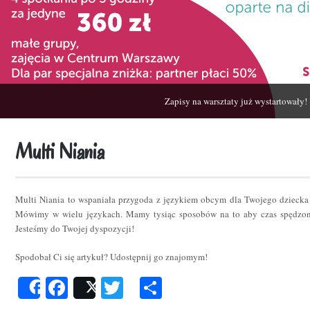
Zapisy na warsztaty już wystartowały!
Multi Niania
Multi Niania to wspaniała przygoda z językiem obcym dla Twojego dziecka
Mówimy w wielu językach. Mamy tysiąc sposobów na to aby czas spędzon
Jesteśmy do Twojej dyspozycji!
Spodobał Ci się artykuł? Udostępnij go znajomym!
Facebook
Twitter
Podziel
Share
Post
się