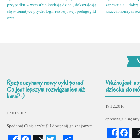
przypadku – wszystkie kochają dzieci, dokształcają
zapewniają dobr
się w tematyce psychologii rozwojowej, pedagogiki
wszechstronnym roz
oraz...
N
Rozpoczynamy nowy cykl porad –
Ważne jest, ab
Co jest lepszym rozwiązaniem niż
dziecka do mów
kara? :)
19.12.2016
12.01.2017
Spodobał Ci się art
Spodobał Ci się artykuł? Udostępnij go znajomym!
Fa
Share
Facebook
Twitter
Podziel