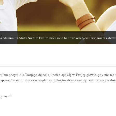
Każda minuta Multi Niani z Twoim dzieckiem to nowe odkrycie i wspaniała zabawa
zykiem obcym dla Twojego dziecka i pełen spokój w Twojej głowie, gdy nie ma
sposobów na to aby czas spędzony z Twoim dzieckiem był wartościowym dośw
najomym!
er
odziel
ię