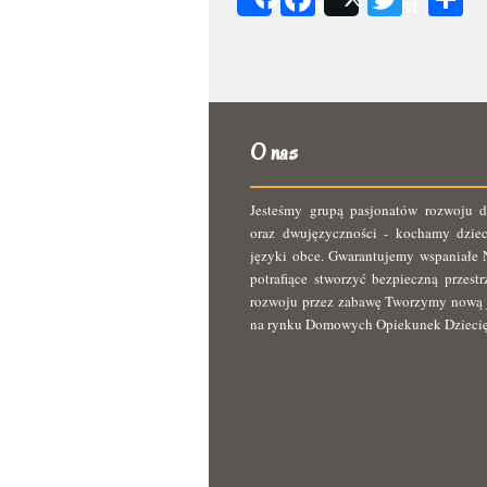
Share
Post
s
O nas
Jesteśmy grupą pasjonatów rozwoju d
oraz dwujęzyczności - kochamy dziec
języki obce. Gwarantujemy wspaniałe N
potrafiące stworzyć bezpieczną przest
rozwoju przez zabawę Tworzymy nową 
na rynku Domowych Opiekunek Dzieci