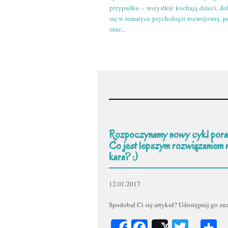
przypadku – wszystkie kochają dzieci, do
się w tematyce psychologii rozwojowej, p
oraz...
Rozpoczynamy nowy cykl pora
Co jest lepszym rozwiązaniem 
kara? :)
12.01.2017
Spodobał Ci się artykuł? Udostępnij go z
Facebook
Twitt
P