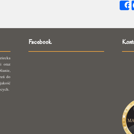
się
ię
Facebook
Kont
ziecka
i oraz
ianie,
rzeń do
jakość
ęcych.