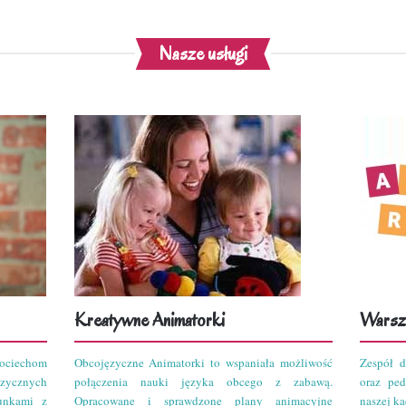
Nasze usługi
Kreatywne Animatorki
Warszt
ciechom
Obcojęzyczne Animatorki to wspaniała możliwość
Zespół d
zycznych
połączenia nauki języka obcego z zabawą.
oraz pe
unkami z
Opracowane i sprawdzone plany animacyjne
naszej kad