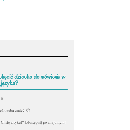
chęcić dziecko do mówienia w
 języku?
16
eż trzeba umieć. 🙂
 Ci się artykuł? Udostępnij go znajomym!