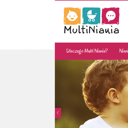
Dlaczego Multi Niania?
Niani