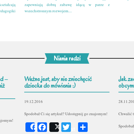
kształcają
zapewniają dobrą zabawę idącą w parze z
edagogiki
wszechstronnym rozwojem....
Niania radzi
d –
Ważne jest, aby nie zniechęcić
Jak za
niż
dziecka do mówienia :)
obcym
19.12.2016
28.11.20
Spodobał Ci się artykuł? Udostępnij go znajomym!
Chwalić t
najomym!
Facebook
Twitter
Podziel
Spodobał
Share
Post
er
odziel