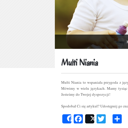
Multi Niania
Multi Niania to wspaniała przygoda z ję
Mówimy w wielu językach. Mamy tysiąc 
Jesteśmy do Twojej dyspozycji!
Spodobał Ci się artykuł? Udostępnij go z
Facebook
Twitt
P
Share
Post
s