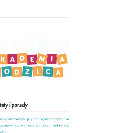
aty i porady
oświadczonych psychologów, terapeutów
dagogów czuwa nad procesem rekrutacji
ry....