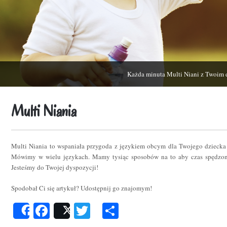
Każda minuta Multi Niani z Twoim 
Multi Niania
Multi Niania to wspaniała przygoda z językiem obcym dla Twojego dziecka
Mówimy w wielu językach. Mamy tysiąc sposobów na to aby czas spędzon
Jesteśmy do Twojej dyspozycji!
Spodobał Ci się artykuł? Udostępnij go znajomym!
Facebook
Twitter
Podziel
Share
Post
się