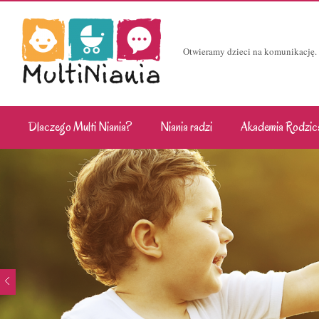
Otwieramy dzieci na komunikację.
Dlaczego Multi Niania?
Niania radzi
Akademia Rodzic