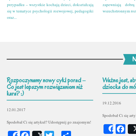
przypadku – wszystkie kochają dzieci, dokształcają
zapewniają dobr
się w tematyce psychologii rozwojowej, pedagogiki
wszechstronnym roz
oraz...
N
Rozpoczynamy nowy cykl porad –
Ważne jest, ab
Co jest lepszym rozwiązaniem niż
dziecka do mów
kara? :)
19.12.2016
12.01.2017
Spodobał Ci się art
Spodobał Ci się artykuł? Udostępnij go znajomym!
Fa
Share
Facebook
Twitter
Podziel