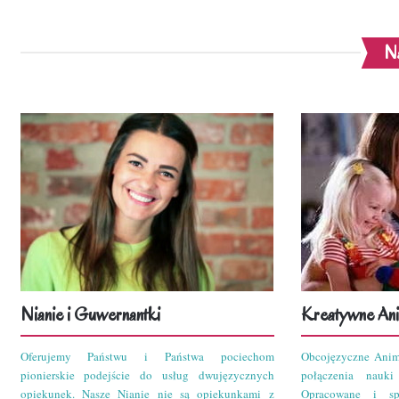
Na
Nianie i Guwernantki
Kreatywne Ani
Oferujemy Państwu i Państwa pociechom
Obcojęzyczne Anim
pionierskie podejście do usług dwujęzycznych
połączenia nauk
opiekunek. Nasze Nianie nie są opiekunkami z
Opracowane i sp