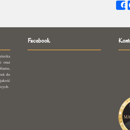
się
ię
Facebook
Kont
ziecka
i oraz
ianie,
rzeń do
jakość
ęcych.