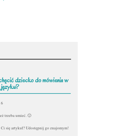
chęcić dziecko do mówienia w
 języku?
16
eż trzeba umieć. 🙂
 Ci się artykuł? Udostępnij go znajomym!