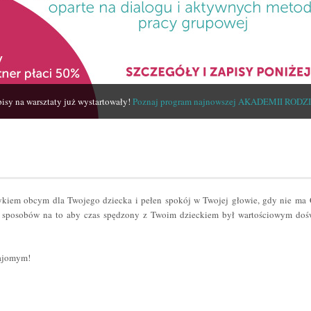
isy na warsztaty już wystartowały!
Poznaj program najnowszej AKADEMII RODZ
zykiem obcym dla Twojego dziecka i pełen spokój w Twojej głowie, gdy nie ma
sposobów na to aby czas spędzony z Twoim dzieckiem był wartościowym dośw
najomym!
er
odziel
ię