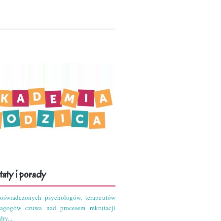
aty i porady
oświadczonych psychologów, terapeutów
dagogów czuwa nad procesem rekrutacji
ry....