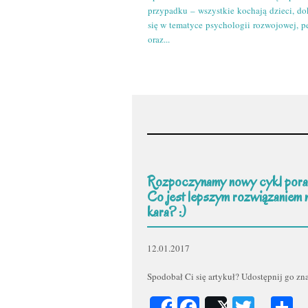
przypadku – wszystkie kochają dzieci, do
się w tematyce psychologii rozwojowej, p
oraz...
Rozpoczynamy nowy cykl pora
Co jest lepszym rozwiązaniem 
kara? :)
12.01.2017
Spodobał Ci się artykuł? Udostępnij go z
Facebook
Twitt
P