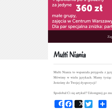
Zap
Multi Niania
Multi Niania to wspaniała przygoda z ję
Mówimy w wielu językach. Mamy tysiąc 
Jesteśmy do Twojej dyspozycji!
Spodobał Ci się artykuł? Udostępnij go z
Facebook
Twitt
P
Share
Post
s