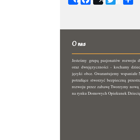
Share
Post
s
O nas
Jesteśmy grupą pasjonatów rozwoju d
oraz dwujęzyczności - kochamy dziec
języki obce. Gwarantujemy wspaniałe N
potrafiące stworzyć bezpieczną przest
rozwoju przez zabawę Tworzymy nową 
na rynku Domowych Opiekunek Dzieci