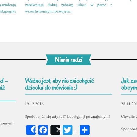
kształcają
zapewniają dobrą zabawę idącą w parze z
edagogiki
wszechstronnym rozwojem....
Niania radzi
d –
Ważne jest, aby nie zniechęcić
Jak za
niż
dziecka do mówienia :)
obcym
19.12.2016
28.11.20
Spodobał Ci się artykuł? Udostępnij go znajomym!
Chwalić t
najomym!
Facebook
Twitter
Podziel
Spodobał
Share
Post
er
odziel