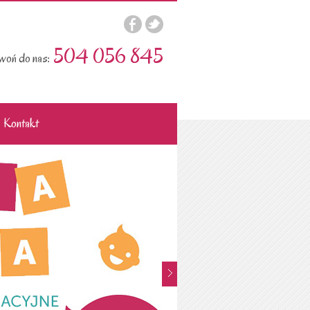
504 056 845
oń do nas:
Kontakt