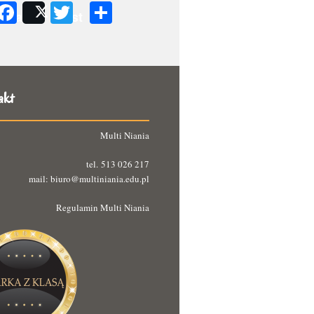
Facebook
Twitter
Podziel
Share
Post
się
akt
Multi Niania
tel. 513 026 217
mail: biuro@multiniania.edu.pl
Regulamin Multi Niania