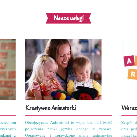
Nasze usługi
Kreatywne Animatorki
Warszt
ciechom
Obcojęzyczne Animatorki to wspaniała możliwość
Zespół d
zycznych
połączenia nauki języka obcego z zabawą.
oraz pe
unkami z
Opracowane i sprawdzone plany animacyjne
naszej kad