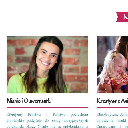
Na
Nianie i Guwernantki
Kreatywne Ani
Oferujemy Państwu i Państwa pociechom
Obcojęzyczne Anim
pionierskie podejście do usług dwujęzycznych
połączenia nauk
opiekunek. Nasze Nianie nie są opiekunkami z
Opracowane i sp