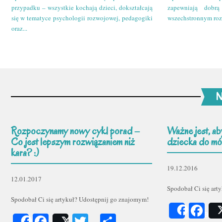
przypadku – wszystkie kochają dzieci, dokształcają
zapewniają dobr
się w tematyce psychologii rozwojowej, pedagogiki
wszechstronnym roz
oraz...
N
Rozpoczynamy nowy cykl porad –
Ważne jest, ab
Co jest lepszym rozwiązaniem niż
dziecka do mów
kara? :)
19.12.2016
12.01.2017
Spodobał Ci się art
Spodobał Ci się artykuł? Udostępnij go znajomym!
Fa
Share
Facebook
Twitter
Podziel