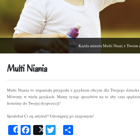
Każda minuta Multi Niani z Twoim 
Multi Niania
Multi Niania to wspaniała przygoda z językiem obcym dla Twojego dziecka
Mówimy w wielu językach. Mamy tysiąc sposobów na to aby czas spędzon
Jesteśmy do Twojej dyspozycji!
Spodobał Ci się artykuł? Udostępnij go znajomym!
Facebook
Twitter
Podziel
Share
Post
się