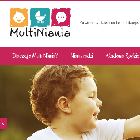
Otwieramy dzieci na komunikację.
Dlaczego Multi Niania?
Niania radzi
Akademia Rodzic