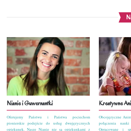
Na
Nianie i Guwernantki
Kreatywne Ani
Oferujemy Państwu i Państwa pociechom
Obcojęzyczne Anim
pionierskie podejście do usług dwujęzycznych
połączenia nauk
opiekunek. Nasze Nianie nie są opiekunkami z
Opracowane i sp