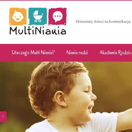
Otwieramy dzieci na komunikację.
Dlaczego Multi Niania?
Niania radzi
Akademia Rodzic