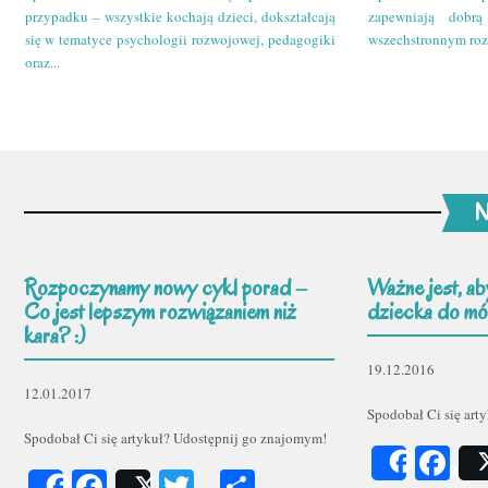
przypadku – wszystkie kochają dzieci, dokształcają
zapewniają dobr
się w tematyce psychologii rozwojowej, pedagogiki
wszechstronnym roz
oraz...
N
Rozpoczynamy nowy cykl porad –
Ważne jest, ab
Co jest lepszym rozwiązaniem niż
dziecka do mów
kara? :)
19.12.2016
12.01.2017
Spodobał Ci się art
Spodobał Ci się artykuł? Udostępnij go znajomym!
Fa
Share
Facebook
Twitter
Podziel