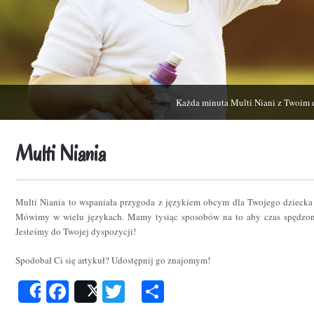
Każda minuta Multi Niani z Twoim 
Multi Niania
Multi Niania to wspaniała przygoda z językiem obcym dla Twojego dziecka
Mówimy w wielu językach. Mamy tysiąc sposobów na to aby czas spędzon
Jesteśmy do Twojej dyspozycji!
Spodobał Ci się artykuł? Udostępnij go znajomym!
Facebook
Twitter
Podziel
Share
Post
się