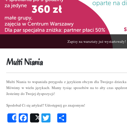
Zapisy na warsztaty już wystartowały!
Multi Niania
Multi Niania to wspaniała przygoda z językiem obcym dla Twojego dziecka
Mówimy w wielu językach. Mamy tysiąc sposobów na to aby czas spędzon
Jesteśmy do Twojej dyspozycji!
Spodobał Ci się artykuł? Udostępnij go znajomym!
Facebook
Twitter
Podziel
Share
Post
się