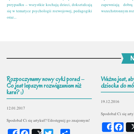
przypadku – wszystkie kochają dzieci, dokształcają
zapewniają dobr
się w tematyce psychologii rozwojowej, pedagogiki
wszechstronnym roz
oraz...
N
Rozpoczynamy nowy cykl porad –
Ważne jest, ab
Co jest lepszym rozwiązaniem niż
dziecka do mów
kara? :)
19.12.2016
12.01.2017
Spodobał Ci się art
Spodobał Ci się artykuł? Udostępnij go znajomym!
Fa
Share
Facebook
Twitter
Podziel