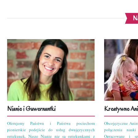
Na
Nianie i Guwernantki
Kreatywne Ani
Oferujemy Państwu i Państwa pociechom
Obcojęzyczne Anim
pionierskie podejście do usług dwujęzycznych
połączenia nauk
opiekunek. Nasze Nianie nie są opiekunkami z
Opracowane i sp