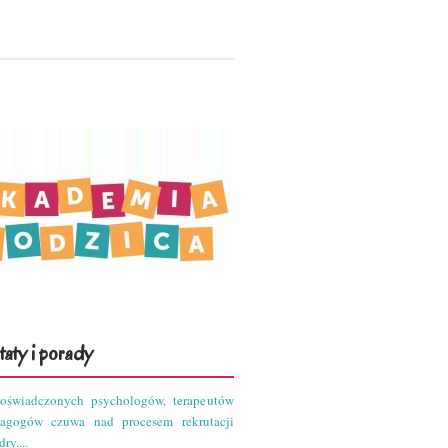
aty i porady
oświadczonych psychologów, terapeutów
dagogów czuwa nad procesem rekrutacji
ry....