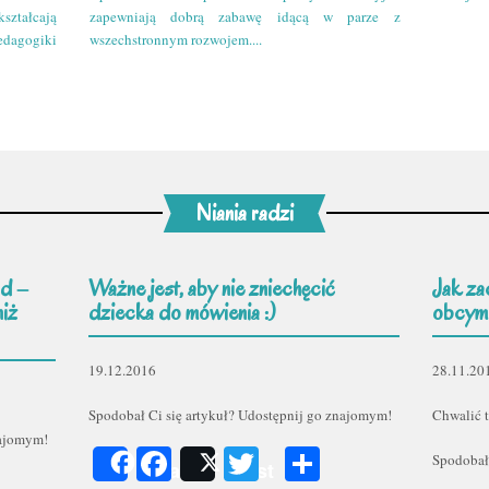
kształcają
zapewniają dobrą zabawę idącą w parze z
edagogiki
wszechstronnym rozwojem....
Niania radzi
d –
Ważne jest, aby nie zniechęcić
Jak za
niż
dziecka do mówienia :)
obcym
19.12.2016
28.11.20
Spodobał Ci się artykuł? Udostępnij go znajomym!
Chwalić t
najomym!
Facebook
Twitter
Podziel
Spodobał
Share
Post
er
odziel