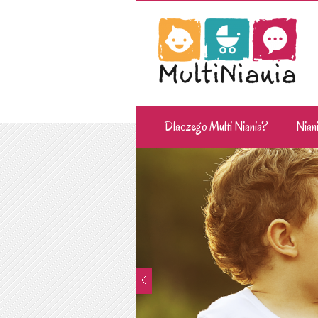
Dlaczego Multi Niania?
Niani