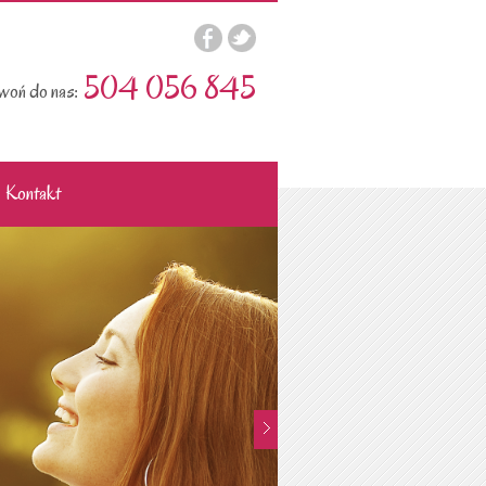
504 056 845
oń do nas:
Kontakt