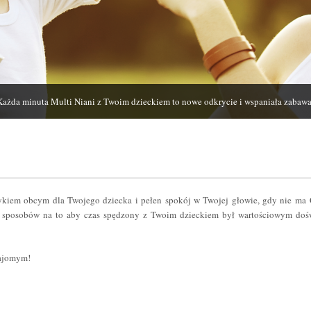
Każda minuta Multi Niani z Twoim dzieckiem to nowe odkrycie i wspaniała zabawa
zykiem obcym dla Twojego dziecka i pełen spokój w Twojej głowie, gdy nie ma
sposobów na to aby czas spędzony z Twoim dzieckiem był wartościowym dośw
najomym!
er
odziel
ię