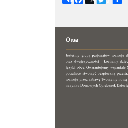
Share
Post
s
O nas
Jesteśmy grupą pasjonatów rozwoju d
oraz dwujęzyczności - kochamy dziec
języki obce. Gwarantujemy wspaniałe N
potrafiące stworzyć bezpieczną przest
rozwoju przez zabawę Tworzymy nową 
na rynku Domowych Opiekunek Dzieci