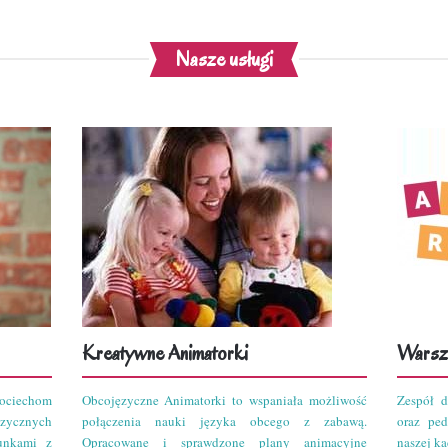
Nasze usługi
Kreatywne Animatorki
Warszt
ciechom
Obcojęzyczne Animatorki to wspaniała możliwość
Zespół d
zycznych
połączenia nauki języka obcego z zabawą.
oraz pe
unkami z
Opracowane i sprawdzone plany animacyjne
naszej kad