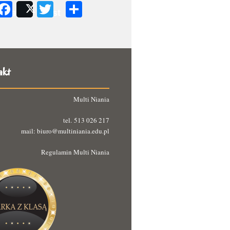
Facebook
Twitter
Podziel
Share
Post
się
akt
Multi Niania
tel. 513 026 217
mail: biuro@multiniania.edu.pl
Regulamin Multi Niania