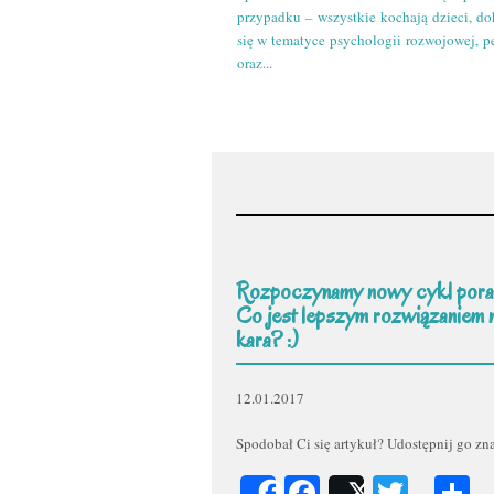
przypadku – wszystkie kochają dzieci, do
się w tematyce psychologii rozwojowej, p
oraz...
Rozpoczynamy nowy cykl pora
Co jest lepszym rozwiązaniem 
kara? :)
12.01.2017
Spodobał Ci się artykuł? Udostępnij go z
Facebook
Twitt
P