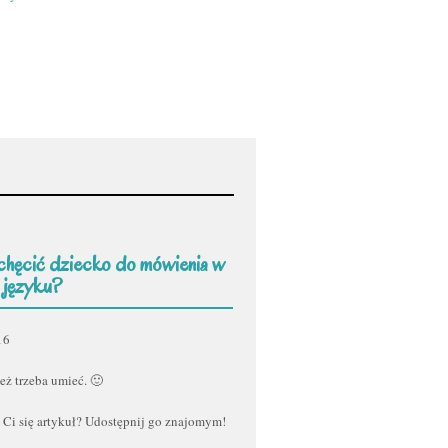
chęcić dziecko do mówienia w
 języku?
16
eż trzeba umieć. 🙂
 Ci się artykuł? Udostępnij go znajomym!