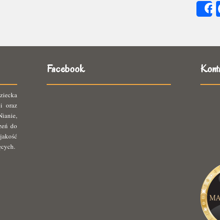
się
ię
Facebook
Kont
ziecka
i oraz
ianie,
rzeń do
jakość
ęcych.