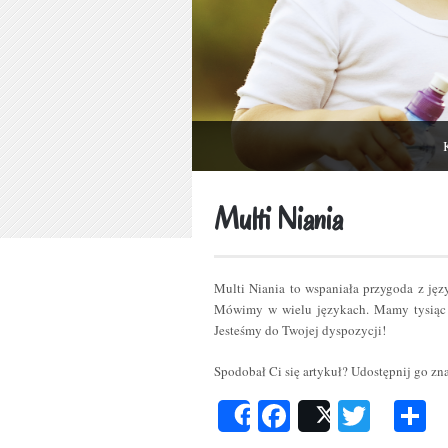
Multi Niania
Multi Niania to wspaniała przygoda z ję
Mówimy w wielu językach. Mamy tysiąc 
Jesteśmy do Twojej dyspozycji!
Spodobał Ci się artykuł? Udostępnij go z
Facebook
Twitt
P
Share
Post
s