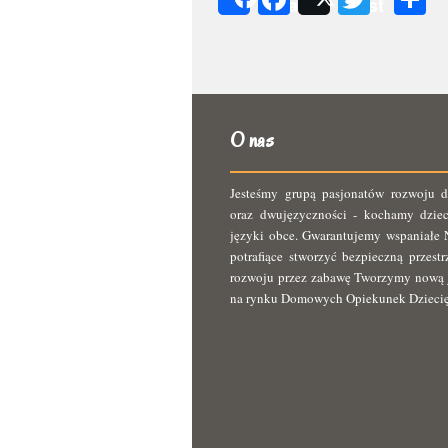
Share
Post
s
O nas
Jesteśmy grupą pasjonatów rozwoju d
oraz dwujęzyczności - kochamy dziec
języki obce. Gwarantujemy wspaniałe N
potrafiące stworzyć bezpieczną przest
rozwoju przez zabawę Tworzymy nową 
na rynku Domowych Opiekunek Dzieci