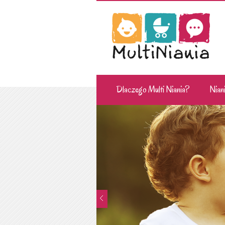
Dlaczego Multi Niania?
Niani