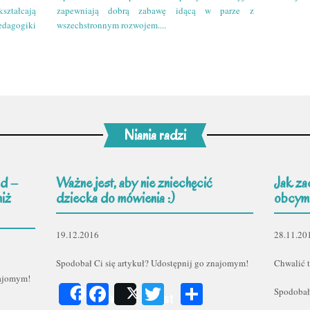
kształcają
zapewniają dobrą zabawę idącą w parze z
edagogiki
wszechstronnym rozwojem....
Niania radzi
d –
Ważne jest, aby nie zniechęcić
Jak za
niż
dziecka do mówienia :)
obcym
19.12.2016
28.11.20
Spodobał Ci się artykuł? Udostępnij go znajomym!
Chwalić t
najomym!
Facebook
Twitter
Podziel
Spodobał
Share
Post
er
odziel