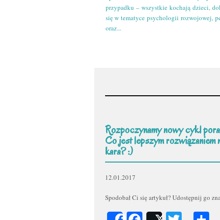
przypadku – wszystkie kochają dzieci, do
się w tematyce psychologii rozwojowej, p
oraz...
Rozpoczynamy nowy cykl pora
Co jest lepszym rozwiązaniem 
kara? :)
12.01.2017
Spodobał Ci się artykuł? Udostępnij go z
Facebook
Twitt
P