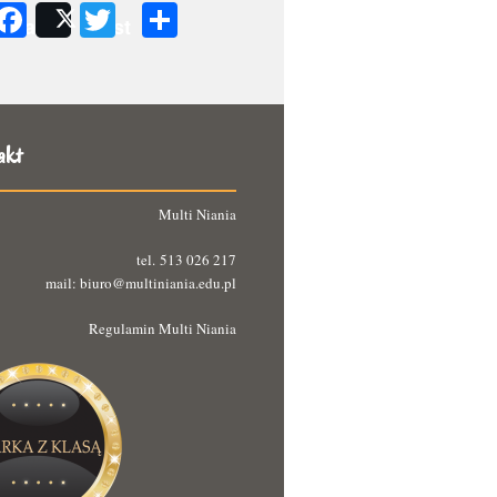
Facebook
Twitter
Podziel
Share
Post
się
akt
Multi Niania
tel. 513 026 217
mail: biuro@multiniania.edu.pl
Regulamin Multi Niania