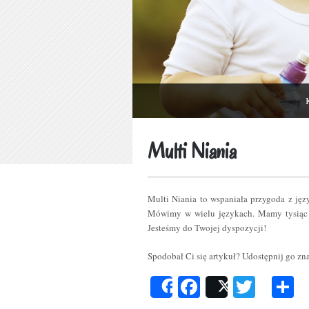
Multi Niania
Multi Niania to wspaniała przygoda z ję
Mówimy w wielu językach. Mamy tysiąc 
Jesteśmy do Twojej dyspozycji!
Spodobał Ci się artykuł? Udostępnij go z
Facebook
Twitt
P
Share
Post
s