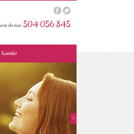
504 056 845
oń do nas:
Kontakt