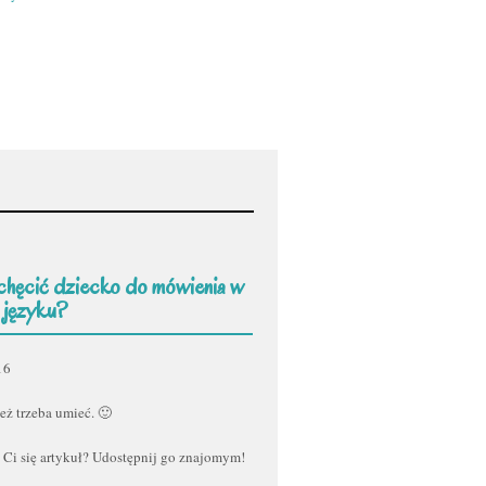
chęcić dziecko do mówienia w
 języku?
16
eż trzeba umieć. 🙂
 Ci się artykuł? Udostępnij go znajomym!