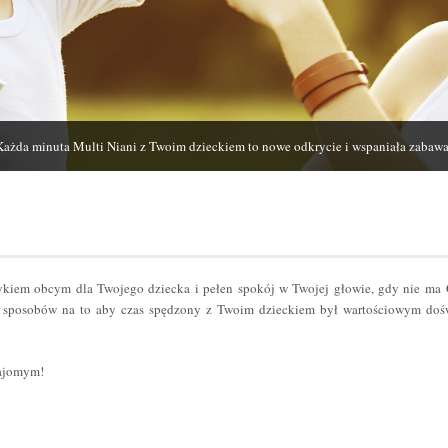
Każda minuta Multi Niani z Twoim dzieckiem to nowe odkrycie i wspaniała zabawa
zykiem obcym dla Twojego dziecka i pełen spokój w Twojej głowie, gdy nie ma
sposobów na to aby czas spędzony z Twoim dzieckiem był wartościowym dośw
najomym!
er
odziel
ię