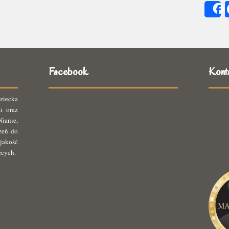
się
ię
Facebook
Kont
ziecka
i oraz
ianie,
rzeń do
jakość
ęcych.