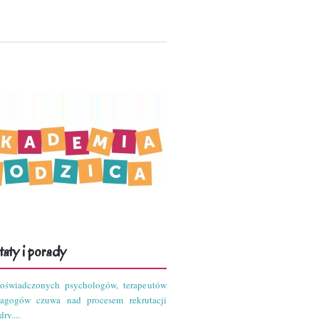
aty i porady
oświadczonych psychologów, terapeutów
dagogów czuwa nad procesem rekrutacji
ry....