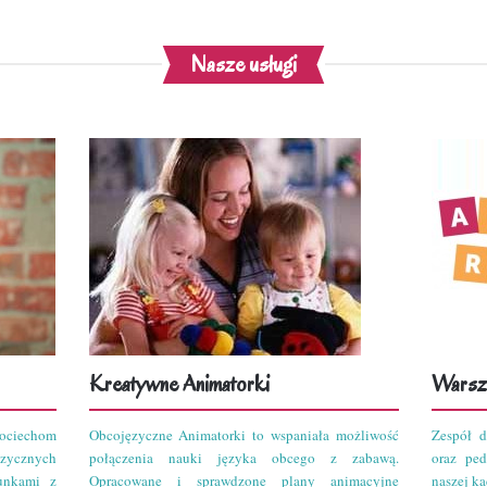
Nasze usługi
Kreatywne Animatorki
Warszt
ciechom
Obcojęzyczne Animatorki to wspaniała możliwość
Zespół d
zycznych
połączenia nauki języka obcego z zabawą.
oraz pe
unkami z
Opracowane i sprawdzone plany animacyjne
naszej kad