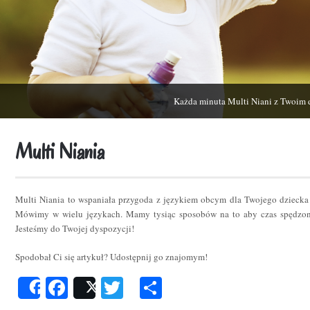
Każda minuta Multi Niani z Twoim 
Multi Niania
Multi Niania to wspaniała przygoda z językiem obcym dla Twojego dziecka
Mówimy w wielu językach. Mamy tysiąc sposobów na to aby czas spędzon
Jesteśmy do Twojej dyspozycji!
Spodobał Ci się artykuł? Udostępnij go znajomym!
Facebook
Twitter
Podziel
Share
Post
się