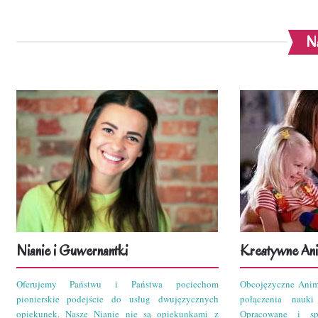
Na
Nianie i Guwernantki
Kreatywne Ani
Oferujemy Państwu i Państwa pociechom
Obcojęzyczne Anim
pionierskie podejście do usług dwujęzycznych
połączenia nauk
opiekunek. Nasze Nianie nie są opiekunkami z
Opracowane i sp