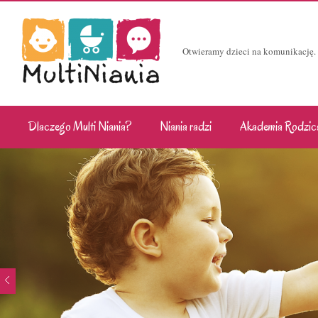
Otwieramy dzieci na komunikację.
Dlaczego Multi Niania?
Niania radzi
Akademia Rodzic