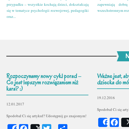
przypadku – wszystkie kochają dzieci, dokształcają
zapewniają dobr
się w tematyce psychologii rozwojowej, pedagogiki
wszechstronnym roz
oraz...
N
Rozpoczynamy nowy cykl porad –
Ważne jest, ab
Co jest lepszym rozwiązaniem niż
dziecka do mów
kara? :)
19.12.2016
12.01.2017
Spodobał Ci się art
Spodobał Ci się artykuł? Udostępnij go znajomym!
Fa
Share
Facebook
Twitter
Podziel