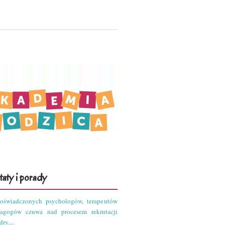
aty i porady
oświadczonych psychologów, terapeutów
dagogów czuwa nad procesem rekrutacji
ry....