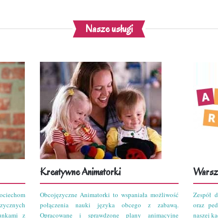
Nasze usługi
Kreatywne Animatorki
Warszt
ciechom
Obcojęzyczne Animatorki to wspaniała możliwość
Zespół d
zycznych
połączenia nauki języka obcego z zabawą.
oraz pe
unkami z
Opracowane i sprawdzone plany animacyjne
naszej kad