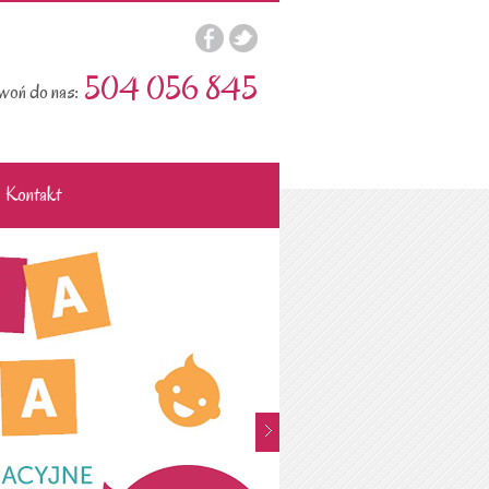
504 056 845
oń do nas:
Kontakt