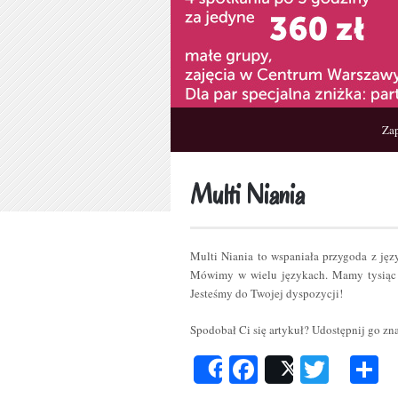
Zap
Multi Niania
Multi Niania to wspaniała przygoda z ję
Mówimy w wielu językach. Mamy tysiąc 
Jesteśmy do Twojej dyspozycji!
Spodobał Ci się artykuł? Udostępnij go z
Facebook
Twitt
P
Share
Post
s