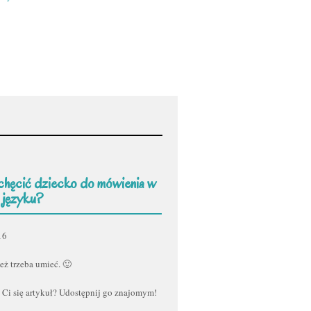
chęcić dziecko do mówienia w
 języku?
16
eż trzeba umieć. 🙂
 Ci się artykuł? Udostępnij go znajomym!