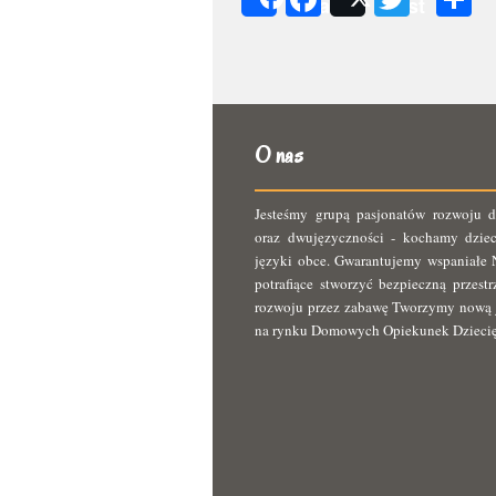
Share
Post
s
O nas
Jesteśmy grupą pasjonatów rozwoju d
oraz dwujęzyczności - kochamy dziec
języki obce. Gwarantujemy wspaniałe N
potrafiące stworzyć bezpieczną przest
rozwoju przez zabawę Tworzymy nową 
na rynku Domowych Opiekunek Dzieci