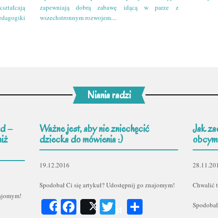
kształcają
zapewniają dobrą zabawę idącą w parze z
edagogiki
wszechstronnym rozwojem....
Niania radzi
d –
Ważne jest, aby nie zniechęcić
Jak za
niż
dziecka do mówienia :)
obcym
19.12.2016
28.11.20
Spodobał Ci się artykuł? Udostępnij go znajomym!
Chwalić t
najomym!
Facebook
Twitter
Podziel
Spodobał
Share
Post
er
odziel