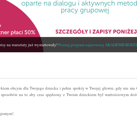
isy na warsztaty już wystartowały!
Poznaj program najnowszej AKADEMII RODZ
zykiem obcym dla Twojego dziecka i pełen spokój w Twojej głowie, gdy nie ma
sposobów na to aby czas spędzony z Twoim dzieckiem był wartościowym dośw
najomym!
er
odziel
ię