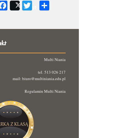
Facebook
Twitter
Podziel
Share
Post
się
akt
Multi Niania
tel. 513 026 217
mail: biuro@multiniania.edu.pl
Regulamin Multi Niania