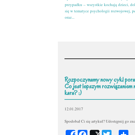
przypadku – wszystkie kochają dzieci, do
się w tematyce psychologii rozwojowej, p
oraz...
Rozpoczynamy nowy cykl pora
Co jest lepszym rozwiązaniem 
kara? :)
12.01.2017
Spodobał Ci się artykuł? Udostępnij go z
Facebook
Twitt
P