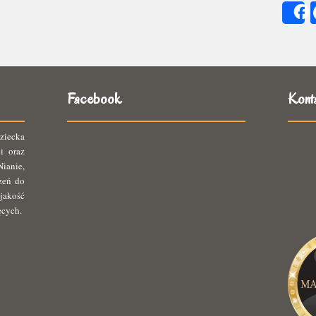
się
ię
Facebook
Kont
ziecka
i oraz
ianie,
rzeń do
jakość
ęcych.