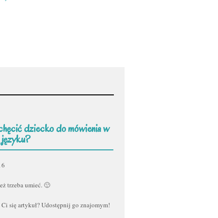
chęcić dziecko do mówienia w
 języku?
16
eż trzeba umieć. 🙂
 Ci się artykuł? Udostępnij go znajomym!