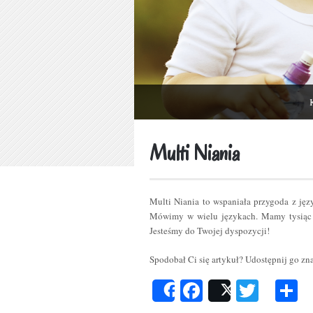
Multi Niania
Multi Niania to wspaniała przygoda z ję
Mówimy w wielu językach. Mamy tysiąc 
Jesteśmy do Twojej dyspozycji!
Spodobał Ci się artykuł? Udostępnij go z
Facebook
Twitt
P
Share
Post
s