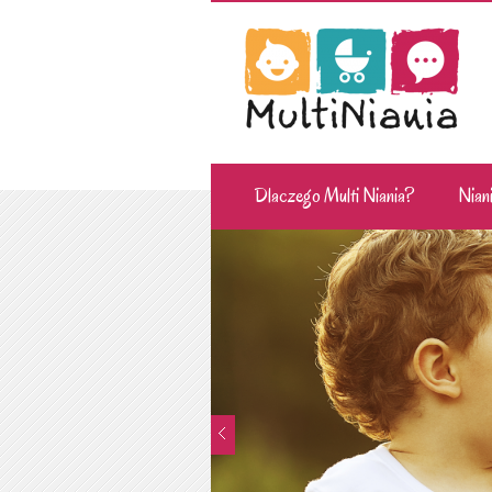
Dlaczego Multi Niania?
Niani