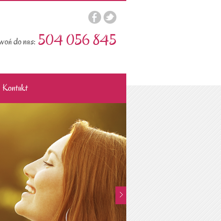
504 056 845
oń do nas:
Kontakt