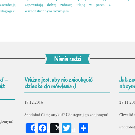
kształcają
zapewniają dobrą zabawę idącą w parze z
edagogiki
wszechstronnym rozwojem....
Niania radzi
d –
Ważne jest, aby nie zniechęcić
Jak za
niż
dziecka do mówienia :)
obcym
19.12.2016
28.11.20
Spodobał Ci się artykuł? Udostępnij go znajomym!
Chwalić t
najomym!
Facebook
Twitter
Podziel
Spodobał
Share
Post
er
odziel