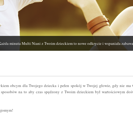
Każda minuta Multi Niani z Twoim dzieckiem to nowe odkrycie i wspaniała zabawa
zykiem obcym dla Twojego dziecka i pełen spokój w Twojej głowie, gdy nie ma
sposobów na to aby czas spędzony z Twoim dzieckiem był wartościowym dośw
najomym!
er
odziel
ię