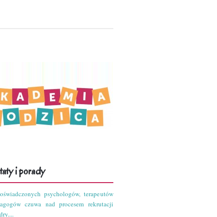
aty i porady
oświadczonych psychologów, terapeutów
dagogów czuwa nad procesem rekrutacji
ry....