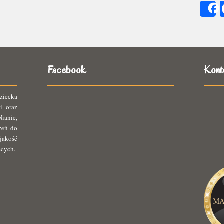
się
ię
Facebook
Kont
ziecka
i oraz
ianie,
rzeń do
jakość
ęcych.