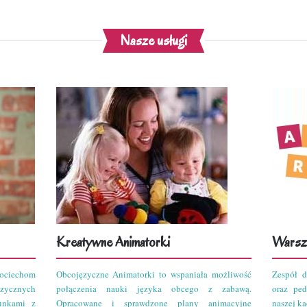
Nasze usługi
Kreatywne Animatorki
Warszt
ciechom
Obcojęzyczne Animatorki to wspaniała możliwość
Zespół d
zycznych
połączenia nauki języka obcego z zabawą.
oraz pe
unkami z
Opracowane i sprawdzone plany animacyjne
naszej kad