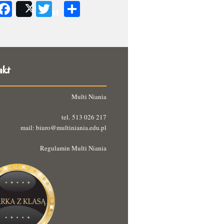
Facebook
Twitter
Podziel
Share
Post
się
akt
Multi Niania
tel. 513 026 217
mail: biuro@multiniania.edu.pl
Regulamin Multi Niania