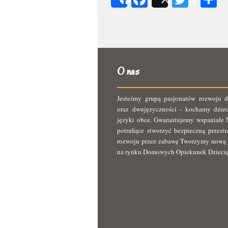
Share
Post
s
O nas
Jesteśmy grupą pasjonatów rozwoju d
oraz dwujęzyczności - kochamy dziec
języki obce. Gwarantujemy wspaniałe N
potrafiące stworzyć bezpieczną przest
rozwoju przez zabawę Tworzymy nową 
na rynku Domowych Opiekunek Dzieci