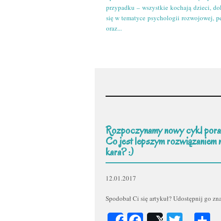
przypadku – wszystkie kochają dzieci, do
się w tematyce psychologii rozwojowej, p
oraz...
Rozpoczynamy nowy cykl pora
Co jest lepszym rozwiązaniem 
kara? :)
12.01.2017
Spodobał Ci się artykuł? Udostępnij go z
Facebook
Twitt
P