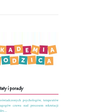
aty i porady
oświadczonych psychologów, terapeutów
dagogów czuwa nad procesem rekrutacji
ry....