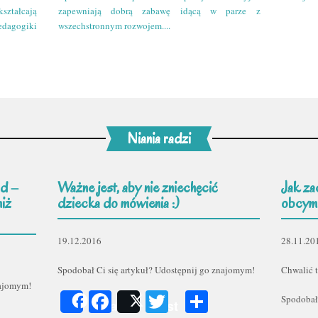
kształcają
zapewniają dobrą zabawę idącą w parze z
edagogiki
wszechstronnym rozwojem....
Niania radzi
d –
Ważne jest, aby nie zniechęcić
Jak za
niż
dziecka do mówienia :)
obcym
19.12.2016
28.11.20
Spodobał Ci się artykuł? Udostępnij go znajomym!
Chwalić t
najomym!
Facebook
Twitter
Podziel
Spodobał
Share
Post
er
odziel