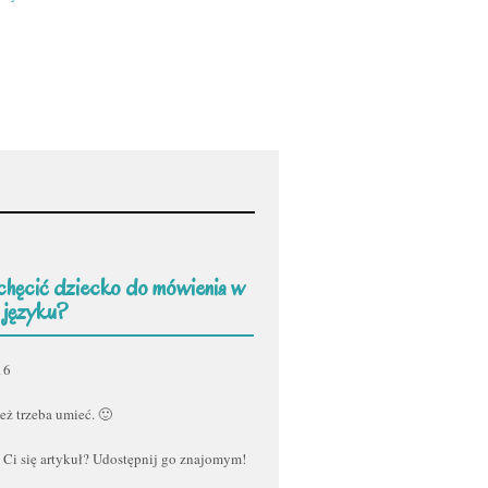
chęcić dziecko do mówienia w
 języku?
16
eż trzeba umieć. 🙂
 Ci się artykuł? Udostępnij go znajomym!