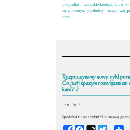
przypadku – wszystkie kochają dzieci, do
się w tematyce psychologii rozwojowej, p
oraz...
Rozpoczynamy nowy cykl pora
Co jest lepszym rozwiązaniem 
kara? :)
12.01.2017
Spodobał Ci się artykuł? Udostępnij go z
Facebook
Twitt
P