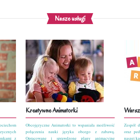
Nasze usługi
Kreatywne Animatorki
Warszt
ciechom
Obcojęzyczne Animatorki to wspaniała możliwość
Zespół d
zycznych
połączenia nauki języka obcego z zabawą.
oraz pe
unkami z
Opracowane i sprawdzone plany animacyjne
naszej kad