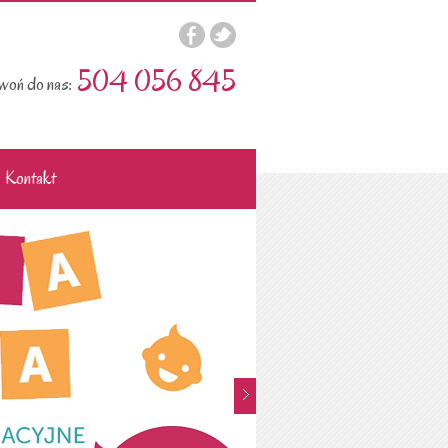
504 056 845
oń do nas:
Kontakt