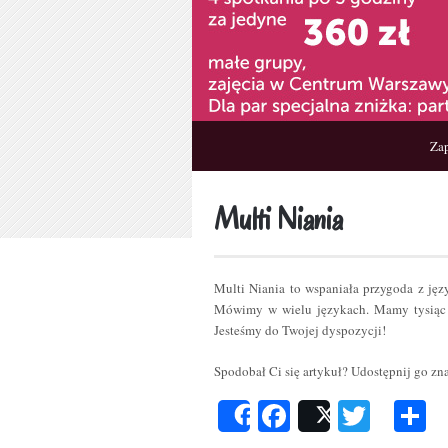
Zap
Multi Niania
Multi Niania to wspaniała przygoda z ję
Mówimy w wielu językach. Mamy tysiąc 
Jesteśmy do Twojej dyspozycji!
Spodobał Ci się artykuł? Udostępnij go z
Facebook
Twitt
P
Share
Post
s