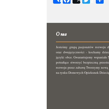
Share
Post
s
O nas
Jesteśmy grupą pasjonatów rozwoju d
oraz dwujęzyczności - kochamy dziec
języki obce. Gwarantujemy wspaniałe N
potrafiące stworzyć bezpieczną przest
rozwoju przez zabawę Tworzymy nową 
na rynku Domowych Opiekunek Dzieci