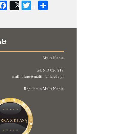
Facebook
Twitter
Podziel
Share
Post
się
akt
Multi Niania
tel. 513 026 217
mail: biuro@multiniania.edu.pl
Regulamin Multi Niania