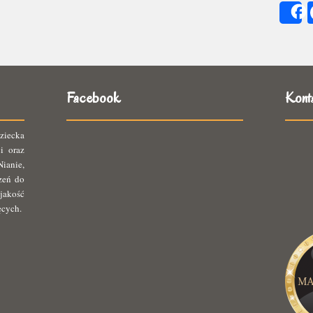
się
ię
Facebook
Kont
ziecka
i oraz
ianie,
rzeń do
jakość
ęcych.