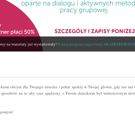
isy na warsztaty już wystartowały!
Poznaj program najnowszej AKADEMII RODZ
zykiem obcym dla Twojego dziecka i pełen spokój w Twojej głowie, gdy nie ma
sposobów na to aby czas spędzony z Twoim dzieckiem był wartościowym dośw
najomym!
er
odziel
ię